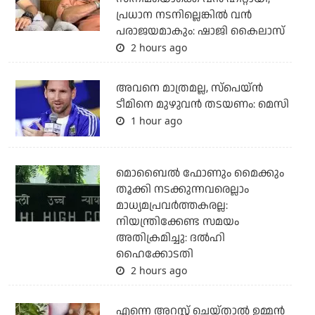
പ്രധാന നടനില്ലെങ്കില്‍ വന്‍
പരാജയമാകും: ഷാജി കൈലാസ്
2 hours ago
അവനെ മാത്രമല്ല, സ്പെയ്ന്‍
ടീമിനെ മുഴുവന്‍ തടയണം: മെസി
1 hour ago
മൊബൈല്‍ ഫോണും മൈക്കും
തൂക്കി നടക്കുന്നവരെല്ലാം
മാധ്യമപ്രവര്‍ത്തകരല്ല:
നിയന്ത്രിക്കേണ്ട സമയം
അതിക്രമിച്ചു: ദല്‍ഹി
ഹൈക്കോടതി
2 hours ago
എന്നെ അറസ്റ്റ് ചെയ്താല്‍ ഉമ്മന്‍