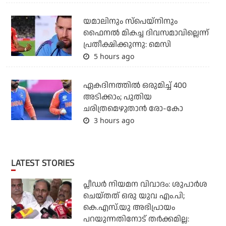
യമാലിനും സ്‌പെയ്‌നിനും
ഫൈനൽ മികച്ച ദിവസമാവില്ലെന്ന്
പ്രതീക്ഷിക്കുന്നു: മെസി
5 hours ago
ഏകദിനത്തില്‍ ഒരുമിച്ച് 400
അടിക്കാം; പുതിയ
ചരിത്രമെഴുതാന്‍ രോ-കോ
3 hours ago
LATEST STORIES
പ്ലീഡര്‍ നിയമന വിവാദം: ശുപാര്‍ശ
ചെയ്തത് ഒരു യുവ എം.പി;
കെ.എസ്.യു അഭിപ്രായം
പറയുന്നതിനോട് തര്‍ക്കമില്ല: