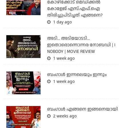
കോഴിക്കോട് മെഡിക്കൽ
കോളേജ് എസ്.എഫ്.ഐ
തിരിച്ചുപിടിച്ചത് എങ്ങനെ?
1 day ago
അടി... അടിയോടടി...
ഇതൊരൊന്നൊന്നര നോബഡി | I
NOBODY | MOVIE REVIEW
1 week ago
ബംഗാള്‍ ഇന്നലെയും ഇന്നും
1 week ago
ബം​ഗാൾ എങ്ങനെ ഇങ്ങനെയായി
2 weeks ago