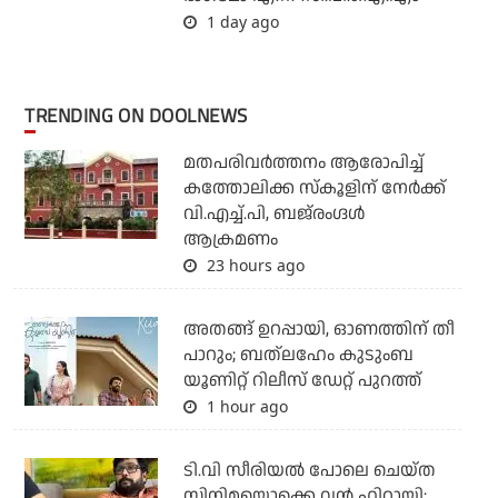
1 day ago
TRENDING ON DOOLNEWS
മതപരിവര്‍ത്തനം ആരോപിച്ച്
കത്തോലിക്ക സ്‌കൂളിന് നേര്‍ക്ക്
വി.എച്ച്.പി, ബജ്‌രംഗ്ദള്‍
ആക്രമണം
23 hours ago
അതങ്ങ് ഉറപ്പായി, ഓണത്തിന് തീ
പാറും; ബത്‌ലഹേം കുടുംബ
യൂണിറ്റ് റിലീസ് ഡേറ്റ് പുറത്ത്
1 hour ago
ടി.വി സീരിയല്‍ പോലെ ചെയ്ത
സിനിമയൊക്കെ വന്‍ ഹിറ്റായി;