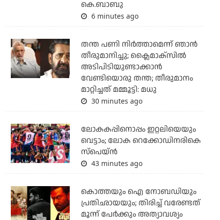
കെ.ബാബു
6 minutes ago
തന്ത പണി നിര്‍ത്താമെന്ന് ഞാന്‍
തീരുമാനിച്ചു; ക്ലൈമാക്‌സില്‍
അടിപിടിയുണ്ടാക്കാന്‍
വേണ്ടിയൊരു തന്ത; തീരുമാനം
മാറ്റിച്ചത് മമ്മൂട്ടി: മധു
30 minutes ago
ലോകകപ്പിനൊപ്പം ഇറ്റലിയെയും
വെട്ടാം; ലോക റെക്കോഡിനരികെ
സ്പെയ്ന്‍
43 minutes ago
കൊത്തയും ഐ നോബഡിയും
പ്രതിഛായയും; തിരിച്ച് വരേണ്ടത്
മൂന്ന് പേര്‍ക്കും അത്യാവശ്യം