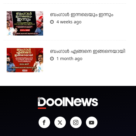
ബംഗാള്‍ ഇന്നലെയും ഇന്നും
4 weeks ago
ബം​ഗാൾ എങ്ങനെ ഇങ്ങനെയായി
1 month ago