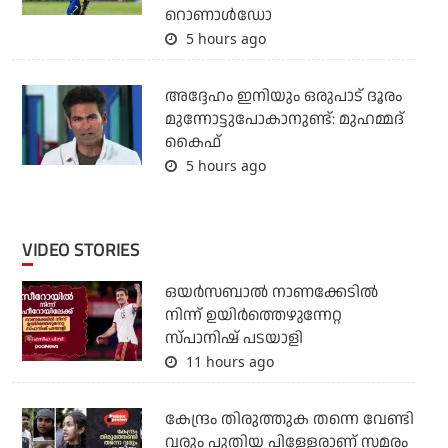
റൊണാള്‍ഡോ
5 hours ago
അദ്ദേഹം ഇനിയും ഒരുപാട് ദൂരം
മുന്നോട്ടുപോകാനുണ്ട്: മുഹമ്മദ്
കൈഫ്
5 hours ago
VIDEO STORIES
ഒയര്‍സബാൽ നാണക്കേടിൽ
നിന്ന് ഉയിർത്തെഴുന്നേറ്റ
സ്പാനിഷ് പടയാളി
11 hours ago
കേന്ദ്രം തിരുത്തുക തന്നെ വേണ്ടി
വരും പുതിയ പിള്ളേരാണ് സമരം