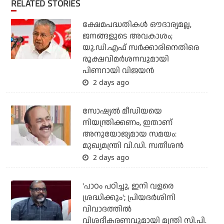
RELATED STORIES
ക്ഷേമപദ്ധതികള്‍ ഔദാര്യമല്ല,
ജനങ്ങളുടെ അവകാശം;
യു.ഡി.എഫ് സര്‍ക്കാരിനെതിരെ
രൂക്ഷവിമര്‍ശനവുമായി
പിണറായി വിജയന്‍
2 days ago
സോഷ്യല്‍ മീഡിയയെ
നിയന്ത്രിക്കണം, ഇതാണ്
അനുയോജ്യമായ സമയം:
മുഖ്യമന്ത്രി വി.ഡി. സതീശന്‍
2 days ago
'പാഠം പഠിച്ചു, ഇനി വളരെ
ശ്രദ്ധിക്കും'; പ്രിയദര്‍ശിനി
വിവാദത്തില്‍
വിശദീകരണവുമായി മന്ത്രി സി.പി.