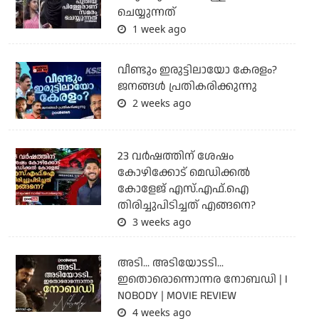
ചെയ്യുന്നത്
1 week ago
വീണ്ടും ഇരുട്ടിലായോ കേരളം?
ജനങ്ങൾ പ്രതികരിക്കുന്നു
2 weeks ago
23 വർഷത്തിന് ശേഷം
കോഴിക്കോട് മെഡിക്കൽ
കോളേജ് എസ്.എഫ്.ഐ
തിരിച്ചുപിടിച്ചത് എങ്ങനെ?
3 weeks ago
അടി... അടിയോടടി...
ഇതൊരൊന്നൊന്നര നോബഡി | I
NOBODY | MOVIE REVIEW
4 weeks ago