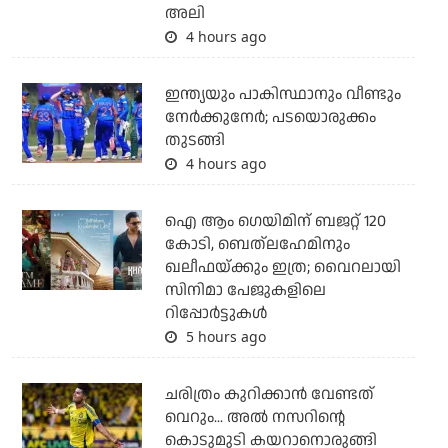
അലി
4 hours ago
ഇന്ത്യയും പാകിസ്ഥാനും വീണ്ടും
നേര്‍ക്കുനേര്‍; പടയൊരുക്കം
തുടങ്ങി
4 hours ago
ഐ ആം ഗെയിമിന് ബജറ്റ് 120
കോടി, ബെത്‌ലഹേമിനും
ഖലീഫയ്ക്കും ഇത്ര; വൈറലായി
സിനിമാ പേജുകളിലെ
റിപ്പോര്‍ട്ടുകള്‍
5 hours ago
ചരിത്രം കുറിക്കാന്‍ വേണ്ടത്
വെറും... അല്‍ നസറിന്റെ
കൊടുമുടി കയറാനൊരുങ്ങി