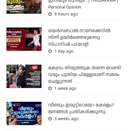
ഇനിയും തുടരും... | THUDAKKAM |
Personal Opinion
9 hours ago
ഒയര്‍സബാൽ നാണക്കേടിൽ
നിന്ന് ഉയിർത്തെഴുന്നേറ്റ
സ്പാനിഷ് പടയാളി
1 day ago
കേന്ദ്രം തിരുത്തുക തന്നെ വേണ്ടി
വരും പുതിയ പിള്ളേരാണ് സമരം
ചെയ്യുന്നത്
1 week ago
വീണ്ടും ഇരുട്ടിലായോ കേരളം?
ജനങ്ങൾ പ്രതികരിക്കുന്നു
3 weeks ago