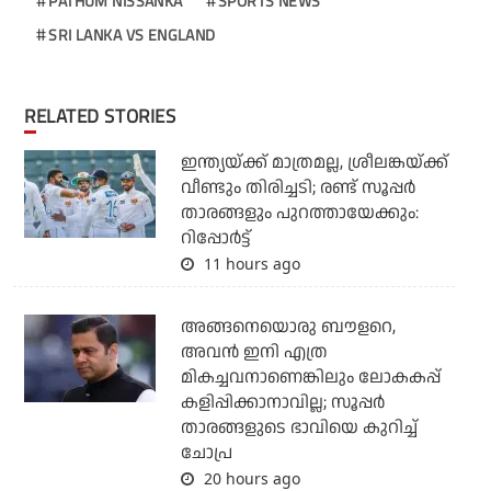
PATHUM NISSANKA
SPORTS NEWS
SRI LANKA VS ENGLAND
RELATED STORIES
ഇന്ത്യയ്ക്ക് മാത്രമല്ല, ശ്രീലങ്കയ്ക്ക്
വീണ്ടും തിരിച്ചടി; രണ്ട് സൂപ്പര്‍
താരങ്ങളും പുറത്തായേക്കും:
റിപ്പോര്‍ട്ട്
11 hours ago
അങ്ങനെയൊരു ബൗളറെ,
അവന്‍ ഇനി എത്ര
മികച്ചവനാണെങ്കിലും ലോകകപ്പ്
കളിപ്പിക്കാനാവില്ല; സൂപ്പര്‍
താരങ്ങളുടെ ഭാവിയെ കുറിച്ച്
ചോപ്ര
20 hours ago