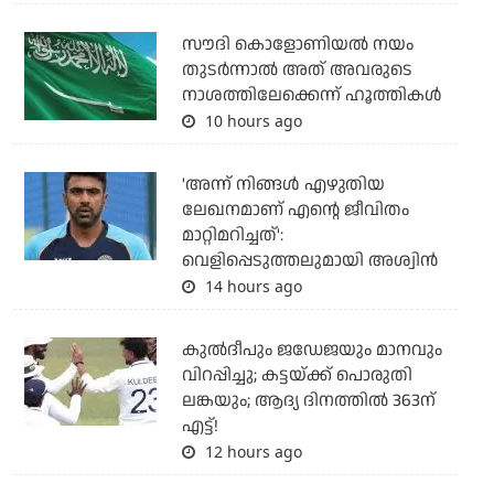
സൗദി കൊളോണിയല്‍ നയം
തുടര്‍ന്നാല്‍ അത് അവരുടെ
നാശത്തിലേക്കെന്ന് ഹൂത്തികള്‍
10 hours ago
'അന്ന് നിങ്ങള്‍ എഴുതിയ
ലേഖനമാണ് എന്റെ ജീവിതം
മാറ്റിമറിച്ചത്':
വെളിപ്പെടുത്തലുമായി അശ്വിന്‍
14 hours ago
കുല്‍ദീപും ജഡേജയും മാനവും
വിറപ്പിച്ചു; കട്ടയ്ക്ക് പൊരുതി
ലങ്കയും; ആദ്യ ദിനത്തില്‍ 363ന്
എട്ട്!
12 hours ago