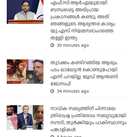
എഫ്.സി.ആര്‍.എയുമായി
ബന്ധപ്പെട്ട അഭിപ്രായ
പ്രകടനങ്ങള്‍ കണ്ടു; അത്
ഞങ്ങളുടെ ആഭ്യന്തര കാര്യം:
യു.എസ് നിയമസഭാംഗത്തെ
തള്ളി ഇന്ത്യ
30 minutes ago
തുടക്കം കണ്ടിറങ്ങിയ ആരും
പടം ലാലേട്ടൻ കൊണ്ടുപോയി
എന്ന് പറയില്ല: ജൂഡ് ആന്തണി
ജോസഫ്
34 minutes ago
നാവിക സഖ്യത്തിന് പിന്നാലെ
ത്രിരാഷ്ട്ര പ്രതിരോധ സഖ്യവുമായി
സൗദി; തുര്‍ക്കിയും പാകിസ്ഥാനും
പങ്കാളികള്‍
8 hours ago