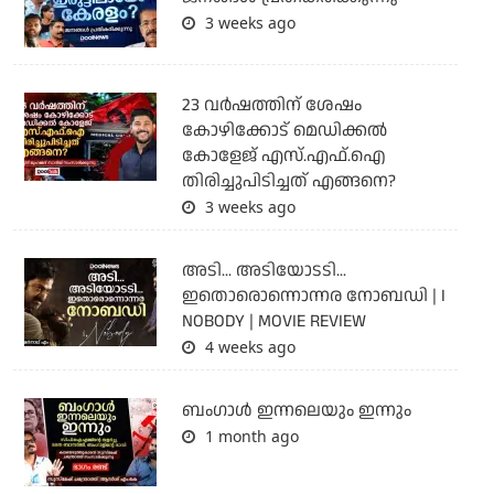
3 weeks ago
23 വർഷത്തിന് ശേഷം
കോഴിക്കോട് മെഡിക്കൽ
കോളേജ് എസ്.എഫ്.ഐ
തിരിച്ചുപിടിച്ചത് എങ്ങനെ?
3 weeks ago
അടി... അടിയോടടി...
ഇതൊരൊന്നൊന്നര നോബഡി | I
NOBODY | MOVIE REVIEW
4 weeks ago
ബംഗാള്‍ ഇന്നലെയും ഇന്നും
1 month ago