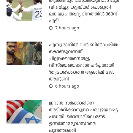
കുല്‍ദീപും ജഡേജയും മാനവും
വിറപ്പിച്ചു; കട്ടയ്ക്ക് പൊരുതി
ലങ്കയും; ആദ്യ ദിനത്തില്‍ 363ന്
എട്ട്!
7 hours ago
എമ്പുരാനില്‍ വന്‍ ബില്‍ഡപ്പില്‍
കൊണ്ടുവന്നത്
ചില്ലറക്കാരനെയല്ല,
വിസ്മയയെക്കാള്‍ ചര്‍ച്ചയായി
'തുടക്ക'ക്കാരന്‍ ആശിഷ് ജോ
ആന്റണി
6 hours ago
ഇറാന്‍ സര്‍ക്കാരിനെ
അട്ടിമറിക്കാനുള്ള പരാജയപ്പെട്ട
പദ്ധതി: മൊസാദിലെ രണ്ട്
ഉന്നതോദ്യോഗസ്ഥരെ
പുറത്താക്കി