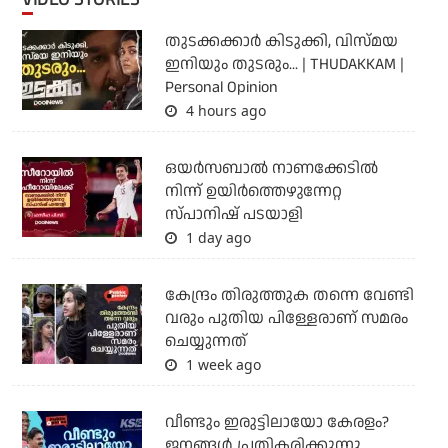
തുടക്കക്കാര്‍ കിടുക്കി, വിസ്മയ
ഇനിയും തുടരും... | THUDAKKAM |
Personal Opinion
4 hours ago
ഒയര്‍സബാൽ നാണക്കേടിൽ
നിന്ന് ഉയിർത്തെഴുന്നേറ്റ
സ്പാനിഷ് പടയാളി
1 day ago
കേന്ദ്രം തിരുത്തുക തന്നെ വേണ്ടി
വരും പുതിയ പിള്ളേരാണ് സമരം
ചെയ്യുന്നത്
1 week ago
വീണ്ടും ഇരുട്ടിലായോ കേരളം?
ജനങ്ങൾ പ്രതികരിക്കുന്നു