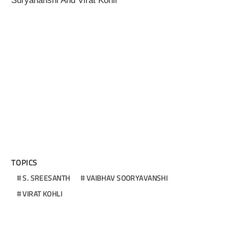
Suryananshi And Virat Kohli
TOPICS
S. SREESANTH
VAIBHAV SOORYAVANSHI
VIRAT KOHLI