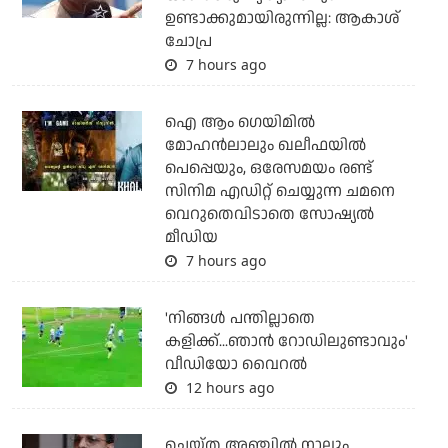
ഉണ്ടാക്കുമായിരുന്നില്ല: ആകാശ്
ചോപ്ര
7 hours ago
ഐ ആം ഗെയിമില്‍
മോഹന്‍ലാലും ഖലീഫയില്‍
പെപ്പെയും, ഒരേസമയം രണ്ട്
സിനിമ എഡിറ്റ് ചെയ്യുന്ന ചമനെ
വെറുതെവിടാതെ സോഷ്യല്‍
മീഡിയ
7 hours ago
'നിങ്ങള്‍ പന്തില്ലാതെ
കളിക്ക്...ഞാന്‍ റോഡിലുണ്ടാവും'
വീഡിയോ വൈറല്‍
12 hours ago
ചെയ്ത അഞ്ചില്‍ നാലും