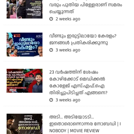
വരും പുതിയ പിള്ളേരാണ് സമരം
ചെയ്യുന്നത്
2 weeks ago
വീണ്ടും ഇരുട്ടിലായോ കേരളം?
ജനങ്ങൾ പ്രതികരിക്കുന്നു
3 weeks ago
23 വർഷത്തിന് ശേഷം
കോഴിക്കോട് മെഡിക്കൽ
കോളേജ് എസ്.എഫ്.ഐ
തിരിച്ചുപിടിച്ചത് എങ്ങനെ?
3 weeks ago
അടി... അടിയോടടി...
ഇതൊരൊന്നൊന്നര നോബഡി | I
NOBODY | MOVIE REVIEW