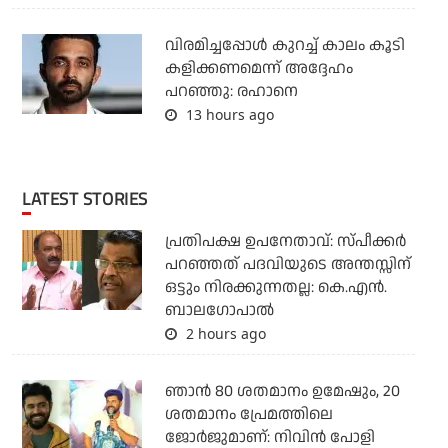
വിരമിച്ചപ്പോള്‍ കുറച്ച് കാലം കൂടി
കളിക്കണമെന്ന് അദ്ദേഹം
പറഞ്ഞു: രഹാനെ
13 hours ago
LATEST STORIES
പ്രതിപക്ഷ ഉപനേതാവ്: സ്പീക്കര്‍
പറഞ്ഞത് പദവിയുടെ അന്തസ്സിന്
ഒട്ടും നിരക്കുന്നതല്ല: കെ.എന്‍.
ബാലഗോപാല്‍
2 hours ago
ഞാൻ 80 ശതമാനം ഉമേഷും, 20
ശതമാനം പ്രേമത്തിലെ
ജോർജുമാണ്: നിവിൻ പോളി