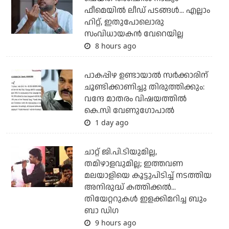
ഫീമെയില്‍ ലീഡ് പടങ്ങള്‍... എല്ലാം
ഹിറ്റ്, ഇതുപോലൊരു
സംവിധായകന്‍ വേറെയില്ല
8 hours ago
പാകപ്പിഴ ഉണ്ടായാല്‍ സര്‍ക്കാരിന്
ചൂണ്ടിക്കാണിച്ചു തിരുത്തിക്കും:
വന്ദേ മാതരം വിഷയത്തില്‍
കെ.സി വേണുഗോപാല്‍
1 day ago
ചാറ്റ് ജി.പി.ടിയുമില്ല,
തമിഴാളവുമില്ല; ഇത്തവണ
മലയാളിയെ കൂട്ടുപിടിച്ച് നടത്തിയ
അനിരുദ്ധ് കത്തിക്കല്‍...
തിയേറ്ററുകള്‍ ഇളക്കിമറിച്ച ബും
ബാ ഡിഗ
9 hours ago