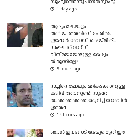
സുഹൃത്തെന്നും നെതന്യാഹു
1 day ago
ആദ്യം മലയാളം
അറിയാത്തതിന്റെ പേരില്‍,
ഇപ്പോള്‍ ബോഡി ഷെയ്മിങ്...
സംഘപരിവാറിന്
വിസ്മയയോടുള്ള ദേഷ്യം
തീരുന്നില്ലേ?
3 hours ago
സച്ചിനെപ്പോലും മറികടക്കാനുള്ള
കഴിവ് അവനുണ്ട്; സൂപ്പര്‍
താരത്തെരത്തെക്കുറിച്ച് റോബിന്‍
ഉത്തപ്പ
15 hours ago
ഞാന്‍ ഇവനോട് ദേഷ്യപ്പെട്ടത് ഈ