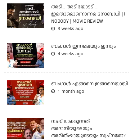
അടി... അടിയോടടി...
ഇതൊരൊന്നൊന്നര നോബഡി | I
NOBODY | MOVIE REVIEW
3 weeks ago
ബംഗാള്‍ ഇന്നലെയും ഇന്നും
4 weeks ago
ബം​ഗാൾ എങ്ങനെ ഇങ്ങനെയായി
1 month ago
നടപ്പിലാക്കുന്നത്
അദാനിയുടെയും
അമിത്ഷായുടെയും സ്വപ്നമോ?