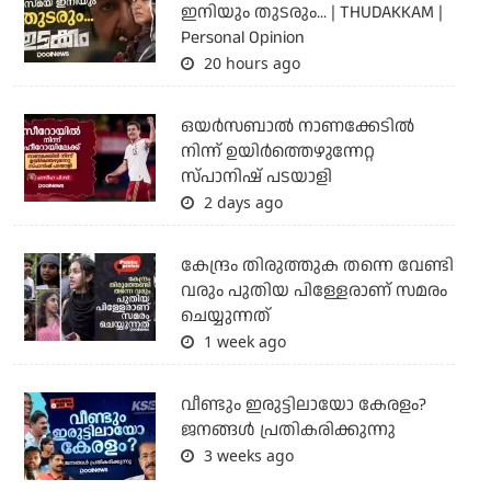
ഇനിയും തുടരും... | THUDAKKAM |
Personal Opinion
20 hours ago
ഒയര്‍സബാൽ നാണക്കേടിൽ
നിന്ന് ഉയിർത്തെഴുന്നേറ്റ
സ്പാനിഷ് പടയാളി
2 days ago
കേന്ദ്രം തിരുത്തുക തന്നെ വേണ്ടി
വരും പുതിയ പിള്ളേരാണ് സമരം
ചെയ്യുന്നത്
1 week ago
വീണ്ടും ഇരുട്ടിലായോ കേരളം?
ജനങ്ങൾ പ്രതികരിക്കുന്നു
3 weeks ago