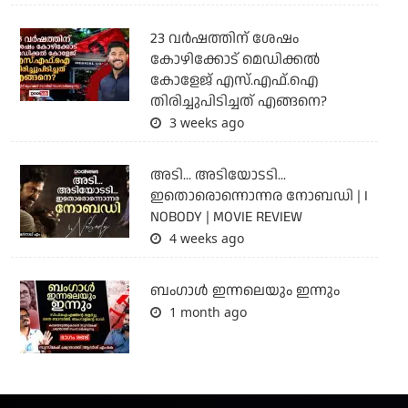
23 വർഷത്തിന് ശേഷം
കോഴിക്കോട് മെഡിക്കൽ
കോളേജ് എസ്.എഫ്.ഐ
തിരിച്ചുപിടിച്ചത് എങ്ങനെ?
3 weeks ago
അടി... അടിയോടടി...
ഇതൊരൊന്നൊന്നര നോബഡി | I
NOBODY | MOVIE REVIEW
4 weeks ago
ബംഗാള്‍ ഇന്നലെയും ഇന്നും
1 month ago