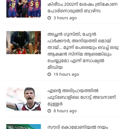
കിരീടം; 2002ന് ശേഷം ത്രികോണ
പോരിനൊരുങ്ങി ബാഴ്‌സ
3 hours ago
അച്ഛന്‍ ഗുസ്തി, ചേട്ടന്‍
പാര്‍ക്കൗര്‍, അനിയത്തി മൊയ്
തായ്.... മൂന്ന് പേരെയും വെച്ച് ഒരു
ആക്ഷന്‍ സിനിമ ആരെങ്കിലും
ചെയ്യുമോ എന്ന് സോഷ്യല്‍
മീഡിയ
19 hours ago
എന്റെ അഭിപ്രായത്തില്‍
ഫുട്‌ബോളിലെ ഗോട്ട് അവനാണ്:
മുള്ളര്‍
8 hours ago
സൗദി കൊളോണിയല്‍ നയം