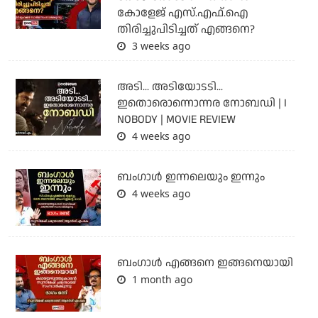
കോളേജ് എസ്.എഫ്.ഐ
തിരിച്ചുപിടിച്ചത് എങ്ങനെ?
3 weeks ago
അടി... അടിയോടടി...
ഇതൊരൊന്നൊന്നര നോബഡി | I
NOBODY | MOVIE REVIEW
4 weeks ago
ബംഗാള്‍ ഇന്നലെയും ഇന്നും
4 weeks ago
ബം​ഗാൾ എങ്ങനെ ഇങ്ങനെയായി
1 month ago