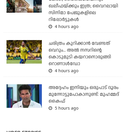
ഖലീഫയ്ക്കും ഇത്ര; വൈറലായി
സിനിമാ പേജുകളിലെ
റിപ്പോര്‍ട്ടുകള്‍
4 hours ago
ചരിത്രം കുറിക്കാന്‍ വേണ്ടത്
വെറും... അല്‍ നസറിന്റെ
കൊടുമുടി കയറാനൊരുങ്ങി
റൊണാള്‍ഡോ
4 hours ago
അദ്ദേഹം ഇനിയും ഒരുപാട് ദൂരം
മുന്നോട്ടുപോകാനുണ്ട്: മുഹമ്മദ്
കൈഫ്
5 hours ago