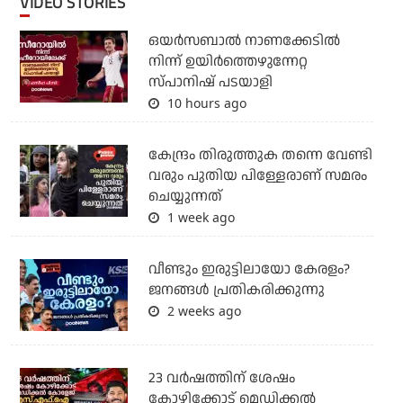
VIDEO STORIES
ഒയര്‍സബാൽ നാണക്കേടിൽ
നിന്ന് ഉയിർത്തെഴുന്നേറ്റ
സ്പാനിഷ് പടയാളി
10 hours ago
കേന്ദ്രം തിരുത്തുക തന്നെ വേണ്ടി
വരും പുതിയ പിള്ളേരാണ് സമരം
ചെയ്യുന്നത്
1 week ago
വീണ്ടും ഇരുട്ടിലായോ കേരളം?
ജനങ്ങൾ പ്രതികരിക്കുന്നു
2 weeks ago
23 വർഷത്തിന് ശേഷം
കോഴിക്കോട് മെഡിക്കൽ