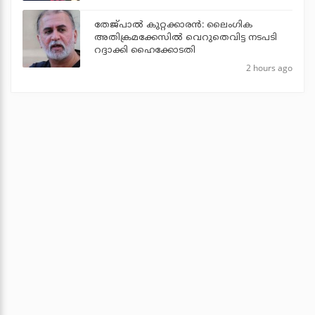
തേജ്പാല്‍ കുറ്റക്കാരന്‍: ലൈംഗിക
അതിക്രമക്കേസില്‍ വെറുതെവിട്ട നടപടി
റദ്ദാക്കി ഹൈക്കോടതി
2 hours ago