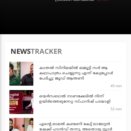
NEWS
TRACKER
കാതൽ സിനിമയിൽ മമ്മൂട്ടി സർ ആ
കഥാപാത്രം ചെയ്യുന്നു എന്ന് കേട്ടപ്പോൾ
പേടിച്ചു: ജൂഡ് ആന്തണി
45 min
ഒയര്‍സബാൽ നാണക്കേടിൽ നിന്ന്
ഉയിർത്തെഴുന്നേറ്റ സ്പാനിഷ് പടയാളി
52 min
എന്റെ ഓമൽ കണ്മണി കേട്ട് ലാലേട്ടൻ
ഷേക്ക് ഹാൻഡ് തന്നു, അതൊരു സ്റ്റാർ