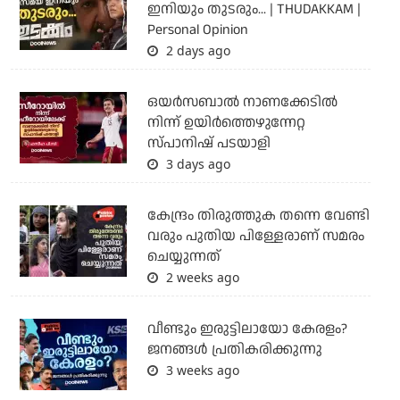
ഇനിയും തുടരും... | THUDAKKAM |
Personal Opinion
2 days ago
ഒയര്‍സബാൽ നാണക്കേടിൽ
നിന്ന് ഉയിർത്തെഴുന്നേറ്റ
സ്പാനിഷ് പടയാളി
3 days ago
കേന്ദ്രം തിരുത്തുക തന്നെ വേണ്ടി
വരും പുതിയ പിള്ളേരാണ് സമരം
ചെയ്യുന്നത്
2 weeks ago
വീണ്ടും ഇരുട്ടിലായോ കേരളം?
ജനങ്ങൾ പ്രതികരിക്കുന്നു
3 weeks ago