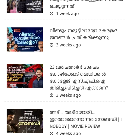
ചെയ്യുന്നത്
1 week ago
വീണ്ടും ഇരുട്ടിലായോ കേരളം?
ജനങ്ങൾ പ്രതികരിക്കുന്നു
3 weeks ago
23 വർഷത്തിന് ശേഷം
കോഴിക്കോട് മെഡിക്കൽ
കോളേജ് എസ്.എഫ്.ഐ
തിരിച്ചുപിടിച്ചത് എങ്ങനെ?
3 weeks ago
അടി... അടിയോടടി...
ഇതൊരൊന്നൊന്നര നോബഡി | I
NOBODY | MOVIE REVIEW
4 weeks ago