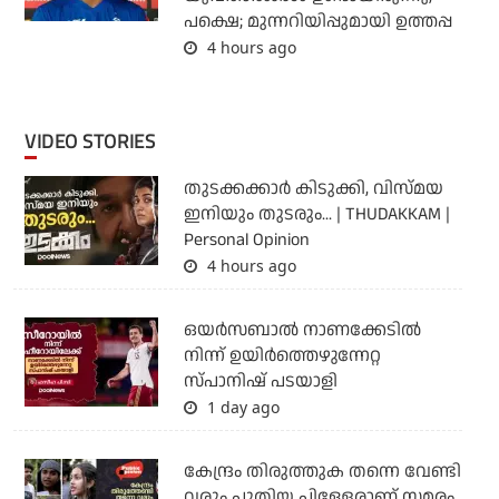
പക്ഷെ; മുന്നറിയിപ്പുമായി ഉത്തപ്പ
4 hours ago
VIDEO STORIES
തുടക്കക്കാര്‍ കിടുക്കി, വിസ്മയ
ഇനിയും തുടരും... | THUDAKKAM |
Personal Opinion
4 hours ago
ഒയര്‍സബാൽ നാണക്കേടിൽ
നിന്ന് ഉയിർത്തെഴുന്നേറ്റ
സ്പാനിഷ് പടയാളി
1 day ago
കേന്ദ്രം തിരുത്തുക തന്നെ വേണ്ടി
വരും പുതിയ പിള്ളേരാണ് സമരം