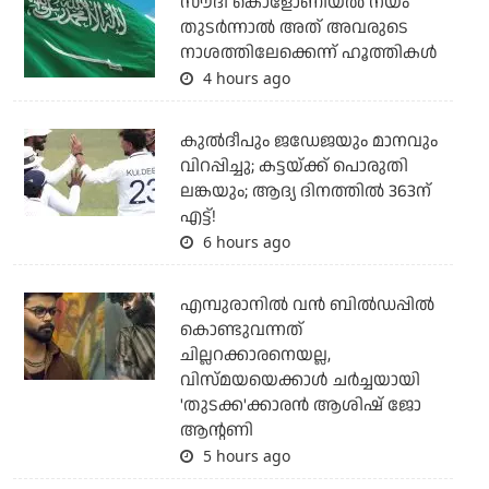
സൗദി കൊളോണിയല്‍ നയം
തുടര്‍ന്നാല്‍ അത് അവരുടെ
നാശത്തിലേക്കെന്ന് ഹൂത്തികള്‍
4 hours ago
കുല്‍ദീപും ജഡേജയും മാനവും
വിറപ്പിച്ചു; കട്ടയ്ക്ക് പൊരുതി
ലങ്കയും; ആദ്യ ദിനത്തില്‍ 363ന്
എട്ട്!
6 hours ago
എമ്പുരാനില്‍ വന്‍ ബില്‍ഡപ്പില്‍
കൊണ്ടുവന്നത്
ചില്ലറക്കാരനെയല്ല,
വിസ്മയയെക്കാള്‍ ചര്‍ച്ചയായി
'തുടക്ക'ക്കാരന്‍ ആശിഷ് ജോ
ആന്റണി
5 hours ago