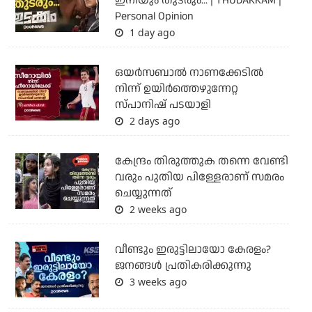
ഇനിയും തുടരും... | THUDAKKAM |
Personal Opinion
1 day ago
ഒയര്‍സബാൽ നാണക്കേടിൽ
നിന്ന് ഉയിർത്തെഴുന്നേറ്റ
സ്പാനിഷ് പടയാളി
2 days ago
കേന്ദ്രം തിരുത്തുക തന്നെ വേണ്ടി
വരും പുതിയ പിള്ളേരാണ് സമരം
ചെയ്യുന്നത്
2 weeks ago
വീണ്ടും ഇരുട്ടിലായോ കേരളം?
ജനങ്ങൾ പ്രതികരിക്കുന്നു
3 weeks ago