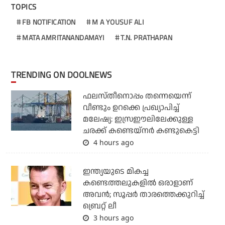
TOPICS
FB NOTIFICATION
M A YOUSUF ALI
MATA AMRITANANDAMAYI
T.N. PRATHAPAN
TRENDING ON DOOLNEWS
ഫലസ്തീനൊപ്പം തന്നെയെന്ന്
വീണ്ടും ഉറക്കെ പ്രഖ്യാപിച്ച്
മലേഷ്യ: ഇസ്രഈലിലേക്കുള്ള
ചരക്ക് കണ്ടെയ്‌നര്‍ കണ്ടുകെട്ടി
4 hours ago
ഇന്ത്യയുടെ മികച്ച
കണ്ടെത്തലുകളില്‍ ഒരാളാണ്
അവന്‍; സൂപ്പര്‍ താരത്തെക്കുറിച്ച്
ബ്രെറ്റ് ലീ
3 hours ago