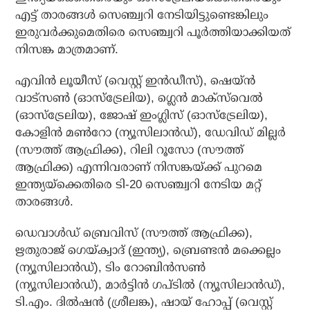
എട്ട് താരങ്ങള്‍ സെഞ്ച്വറി നേടിയിട്ടുണ്ടെങ്കിലും
ഇരുവര്‍ക്കുമെതിരെ സെഞ്ച്വറി പൂര്‍ത്തിയാക്കിയത്
നിസങ്ക മാത്രമാണ്.
എവിന്‍ ലൂയീസ് (വെസ്റ്റ് ഇന്‍ഡീസ്), ഷെയ്ന്‍
വാട്‌സണ്‍ (ഓസ്‌ട്രേലിയ), ഗ്ലെന്‍ മാക്‌സ്‌വെല്‍
(ഓസ്‌ട്രേലിയ), ജോഷ് ഇംഗ്ലിസ് (ഓസ്‌ട്രേലിയ),
കോളിന്‍ മണ്‍റോ (ന്യൂസിലാന്‍ഡ്), ഡേവിഡ് മില്ലര്‍
(സൗത്ത് ആഫ്രിക്ക), റിലി റൂസോ (സൗത്ത്
ആഫ്രിക്ക) എന്നിവരാണ് നിസങ്കയ്ക്ക് പുറമെ
ഇന്ത്യയ്‌ക്കെതിരെ ടി-20 സെഞ്ച്വറി നേടിയ മറ്റ്
താരങ്ങള്‍.
ഡെവാള്‍ഡ് ബ്രെവിസ് (സൗത്ത് ആഫ്രിക്ക),
ഋതുരാജ് ഗെയ്ക്വാദ് (ഇന്ത്യ), ബ്രെണ്ടന്‍ മക്കെല്ലം
(ന്യൂസിലാന്‍ഡ്), ടിം റോബിന്‍സണ്‍
(ന്യൂസിലാന്‍ഡ്), മാര്‍ട്ടിന്‍ ഗപ്ടില്‍ (ന്യൂസിലാന്‍ഡ്),
ടി.എം. ദില്‍ഷന്‍ (ശ്രീലങ്ക), ഷായ് ഹോപ്പ് (വെസ്റ്റ്