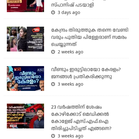
സ്പാനിഷ് പടയാളി
3 days ago
കേന്ദ്രം തിരുത്തുക തന്നെ വേണ്ടി
വരും പുതിയ പിള്ളേരാണ് സമരം
ചെയ്യുന്നത്
2 weeks ago
വീണ്ടും ഇരുട്ടിലായോ കേരളം?
ജനങ്ങൾ പ്രതികരിക്കുന്നു
3 weeks ago
23 വർഷത്തിന് ശേഷം
കോഴിക്കോട് മെഡിക്കൽ
കോളേജ് എസ്.എഫ്.ഐ
തിരിച്ചുപിടിച്ചത് എങ്ങനെ?
3 weeks ago