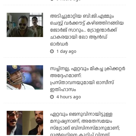
അടിച്ചുമാറ്റിയ ബി.ജി.എമ്മും
ചെസ്റ്റ് വര്‍ക്കൗട്ട് കഴിഞ്ഞിറങ്ങിയ
ജോര്‍ജ് സാറും... ട്രോളന്മാര്‍ക്ക്
ചാകരയായി ലോ ആന്‍ഡ്
ഓര്‍ഡര്‍
1 day ago
സച്ചിനല്ല, ഏറ്റവും മികച്ച ക്രിക്കറ്റര്‍
അദ്ദേഹമാണ്:
പ്രസ്താവനയുമായി ഓസീസ്
ഇതിഹാസം
4 hours ago
ഏറ്റവും ജെനുവിനായിട്ടുള്ള
മനുഷ്യനാണ്, അതേസമയം
സ്‌ട്രോങ് ബിസിനസ്മാനുമാണ്;
ദുല്‍ഖറിനെ കുറിച്ച് വിനയ്