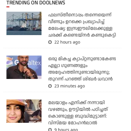
TRENDING ON DOOLNEWS
ഫലസ്തീനൊപ്പം തന്നെയെന്ന്
വീണ്ടും ഉറക്കെ പ്രഖ്യാപിച്ച്
മലേഷ്യ: ഇസ്രഈലിലേക്കുള്ള
ചരക്ക് കണ്ടെയ്‌നര്‍ കണ്ടുകെട്ടി
22 hours ago
ഒരു മികച്ച ക്യാപ്റ്റനുണ്ടാകേണ്ട
എല്ലാ ഗുണങ്ങളും
അദ്ദേഹത്തിനുണ്ടായിരുന്നു;
തുറന്ന് പറഞ്ഞ് ശിഖര്‍ ധവാന്‍
23 minutes ago
മലയാളം എനിക്ക് നന്നായി
വഴങ്ങും, ഊട്ടിയില്‍ പഠിച്ചത്
കൊണ്ടുള്ള ബുദ്ധിമുട്ടാണ്:
വിസ്മയ മോഹന്‍ലാല്‍
9 hours ago