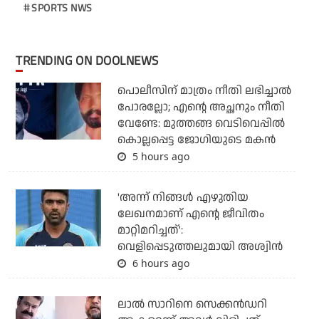
SPORTS NWS
TRENDING ON DOOLNEWS
പൊലീസിന് മാത്രം നീതി ലഭിച്ചാല്‍
പോരല്ലോ; എന്റെ അച്ഛനും നീതി
വേണ്ടേ: മുത്തങ്ങ വെടിവെപ്പില്‍
കൊല്ലപ്പെട്ട ജോഗിയുടെ മകന്‍
5 hours ago
'അന്ന് നിങ്ങള്‍ എഴുതിയ
ലേഖനമാണ് എന്റെ ജീവിതം
മാറ്റിമറിച്ചത്':
വെളിപ്പെടുത്തലുമായി അശ്വിന്‍
6 hours ago
ലാല്‍ സാറിനെ സെക്കന്‍ഡറി