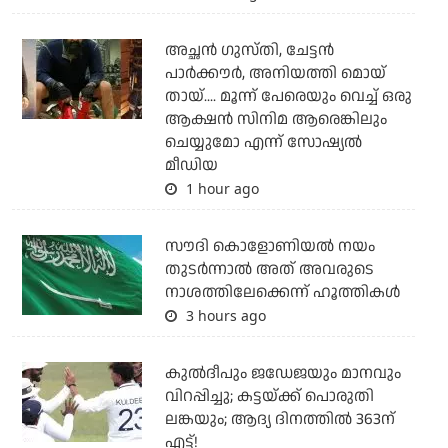
അച്ഛന്‍ ഗുസ്തി, ചേട്ടന്‍
പാര്‍ക്കൗര്‍, അനിയത്തി മൊയ്
തായ്.... മൂന്ന് പേരെയും വെച്ച് ഒരു
ആക്ഷന്‍ സിനിമ ആരെങ്കിലും
ചെയ്യുമോ എന്ന് സോഷ്യല്‍
മീഡിയ
1 hour ago
സൗദി കൊളോണിയല്‍ നയം
തുടര്‍ന്നാല്‍ അത് അവരുടെ
നാശത്തിലേക്കെന്ന് ഹൂത്തികള്‍
3 hours ago
കുല്‍ദീപും ജഡേജയും മാനവും
വിറപ്പിച്ചു; കട്ടയ്ക്ക് പൊരുതി
ലങ്കയും; ആദ്യ ദിനത്തില്‍ 363ന്
എട്ട്!