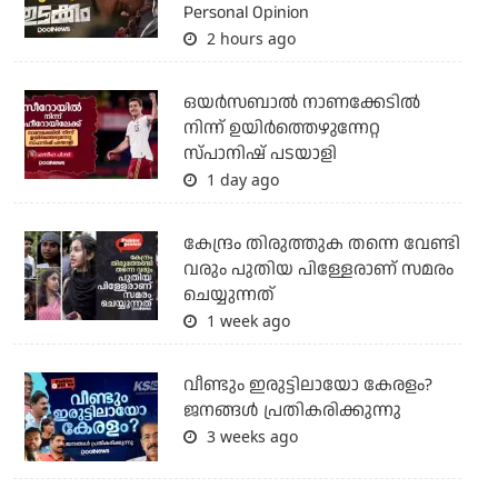
Personal Opinion
2 hours ago
ഒയര്‍സബാൽ നാണക്കേടിൽ
നിന്ന് ഉയിർത്തെഴുന്നേറ്റ
സ്പാനിഷ് പടയാളി
1 day ago
കേന്ദ്രം തിരുത്തുക തന്നെ വേണ്ടി
വരും പുതിയ പിള്ളേരാണ് സമരം
ചെയ്യുന്നത്
1 week ago
വീണ്ടും ഇരുട്ടിലായോ കേരളം?
ജനങ്ങൾ പ്രതികരിക്കുന്നു
3 weeks ago