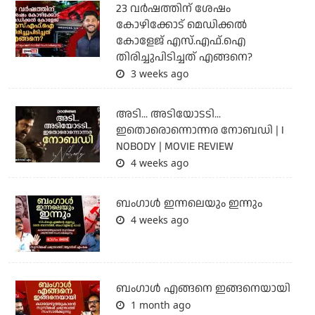
23 വർഷത്തിന് ശേഷം
കോഴിക്കോട് മെഡിക്കൽ
കോളേജ് എസ്.എഫ്.ഐ
തിരിച്ചുപിടിച്ചത് എങ്ങനെ?
3 weeks ago
അടി... അടിയോടടി...
ഇതൊരൊന്നൊന്നര നോബഡി | I
NOBODY | MOVIE REVIEW
4 weeks ago
ബംഗാള്‍ ഇന്നലെയും ഇന്നും
4 weeks ago
ബം​ഗാൾ എങ്ങനെ ഇങ്ങനെയായി
1 month ago