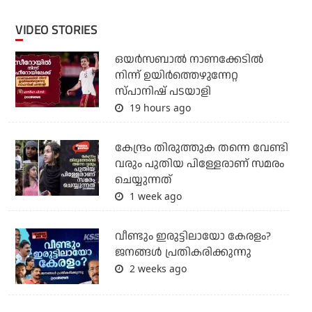
VIDEO STORIES
ഒയര്‍സബാൽ നാണക്കേടിൽ
നിന്ന് ഉയിർത്തെഴുന്നേറ്റ
സ്പാനിഷ് പടയാളി
19 hours ago
കേന്ദ്രം തിരുത്തുക തന്നെ വേണ്ടി
വരും പുതിയ പിള്ളേരാണ് സമരം
ചെയ്യുന്നത്
1 week ago
വീണ്ടും ഇരുട്ടിലായോ കേരളം?
ജനങ്ങൾ പ്രതികരിക്കുന്നു
2 weeks ago