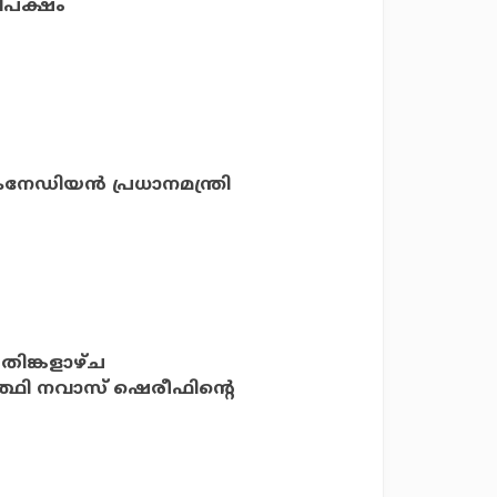
ിപക്ഷം
േഡിയന്‍ പ്രധാനമന്ത്രി
തിങ്കളാഴ്ച
‍ത്ഥി നവാസ് ഷെരീഫിന്റെ