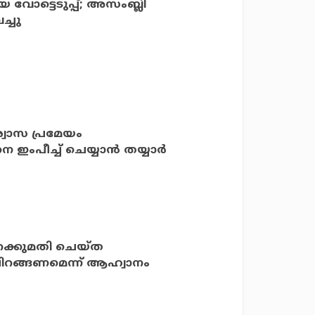
വോട്ടെടുപ്പ്; അസംബ്ലി
ച്ചു
്വാസ പ്രമേയം
ഇംപീച്ച് ചെയ്യാന്‍ തയ്യാര്‍
'ഇറക്കുമതി ചെയ്ത
ലിറങ്ങണമെന്ന് ആഹ്വാനം