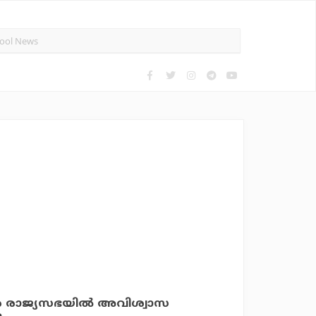
െ രാജ്യസഭയില്‍ അവിശ്വാസ