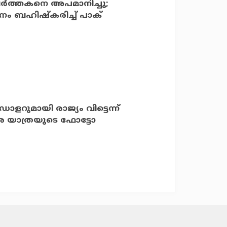
വര്‍ത്തകനെ അപമാനിച്ചു;
േളനം ബഹിഷ്‌കരിച്ച് പാക്
ഡോളറുമായി രാജ്യം വിട്ടെന്ന്
ഢംബര യാത്രയുടെ ഫോട്ടോ