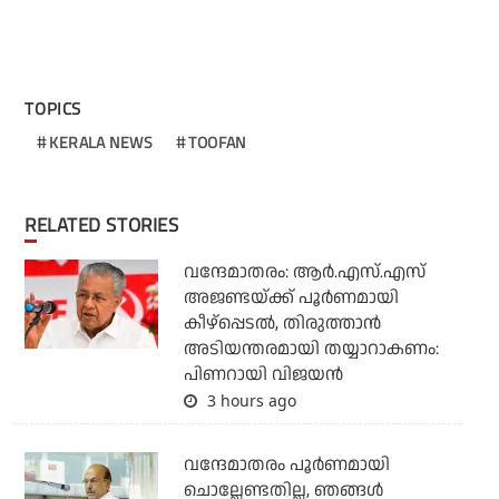
TOPICS
KERALA NEWS
TOOFAN
RELATED STORIES
വന്ദേമാതരം: ആര്‍.എസ്.എസ്
അജണ്ടയ്ക്ക് പൂര്‍ണമായി
കീഴ്‌പ്പെടല്‍, തിരുത്താന്‍
അടിയന്തരമായി തയ്യാറാകണം:
പിണറായി വിജയന്‍
3 hours ago
വന്ദേമാതരം പൂര്‍ണമായി
ചൊല്ലേണ്ടതില്ല, ഞങ്ങള്‍