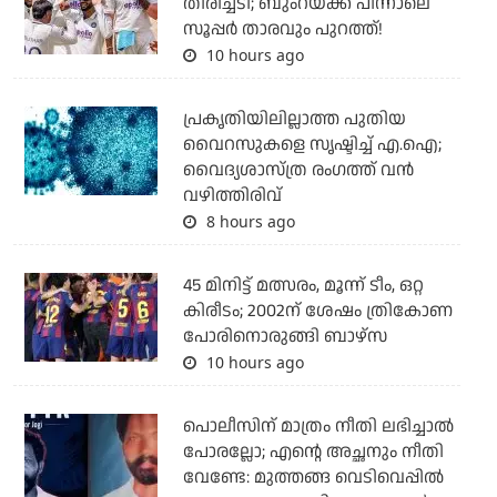
തിരിച്ചടി; ബുംറയ്ക്ക് പിന്നാലെ
സൂപ്പര്‍ താരവും പുറത്ത്!
10 hours ago
പ്രകൃതിയിലില്ലാത്ത പുതിയ
വൈറസുകളെ സൃഷ്ടിച്ച് എ.ഐ;
വൈദ്യശാസ്ത്ര രംഗത്ത് വന്‍
വഴിത്തിരിവ്
8 hours ago
45 മിനിട്ട് മത്സരം, മൂന്ന് ടീം, ഒറ്റ
കിരീടം; 2002ന് ശേഷം ത്രികോണ
പോരിനൊരുങ്ങി ബാഴ്‌സ
10 hours ago
പൊലീസിന് മാത്രം നീതി ലഭിച്ചാല്‍
പോരല്ലോ; എന്റെ അച്ഛനും നീതി
വേണ്ടേ: മുത്തങ്ങ വെടിവെപ്പില്‍