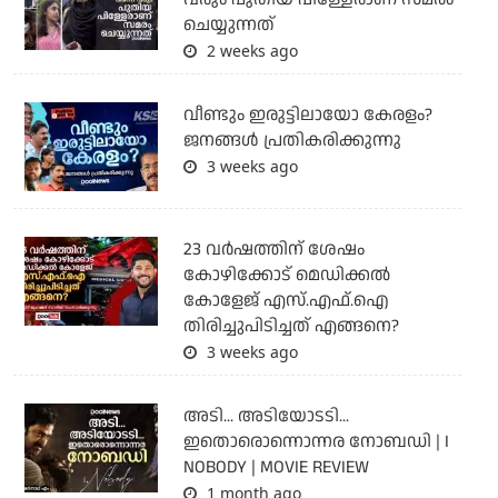
ചെയ്യുന്നത്
2 weeks ago
വീണ്ടും ഇരുട്ടിലായോ കേരളം?
ജനങ്ങൾ പ്രതികരിക്കുന്നു
3 weeks ago
23 വർഷത്തിന് ശേഷം
കോഴിക്കോട് മെഡിക്കൽ
കോളേജ് എസ്.എഫ്.ഐ
തിരിച്ചുപിടിച്ചത് എങ്ങനെ?
3 weeks ago
അടി... അടിയോടടി...
ഇതൊരൊന്നൊന്നര നോബഡി | I
NOBODY | MOVIE REVIEW
1 month ago