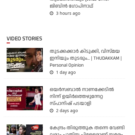
ജിബിന്‍ ഗോപിനാഥ്
3 hours ago
VIDEO STORIES
തുടക്കക്കാര്‍ കിടുക്കി, വിസ്മയ
ഇനിയും തുടരും... | THUDAKKAM |
Personal Opinion
1 day ago
ഒയര്‍സബാൽ നാണക്കേടിൽ
നിന്ന് ഉയിർത്തെഴുന്നേറ്റ
സ്പാനിഷ് പടയാളി
2 days ago
കേന്ദ്രം തിരുത്തുക തന്നെ വേണ്ടി
വരും പുതിയ പിള്ളേരാണ് സമരം