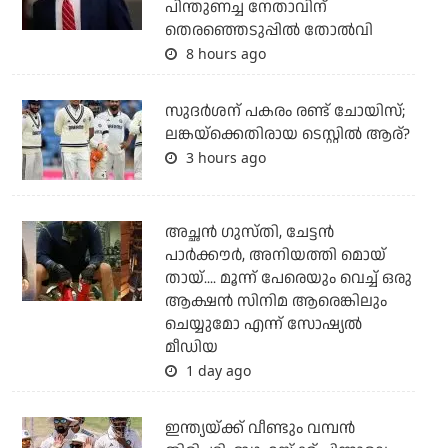
പിന്തുണച്ച നേതാവിന്
തെരഞ്ഞെടുപ്പില്‍ തോല്‍വി
8 hours ago
സുദര്‍ശന് പകരം രണ്ട് ചോയിസ്;
ലങ്കയ്‌ക്കെതിരായ ടെസ്റ്റില്‍ ആര്?
3 hours ago
അച്ഛന്‍ ഗുസ്തി, ചേട്ടന്‍
പാര്‍ക്കൗര്‍, അനിയത്തി മൊയ്
തായ്.... മൂന്ന് പേരെയും വെച്ച് ഒരു
ആക്ഷന്‍ സിനിമ ആരെങ്കിലും
ചെയ്യുമോ എന്ന് സോഷ്യല്‍
മീഡിയ
1 day ago
ഇന്ത്യയ്ക്ക് വീണ്ടും വമ്പന്‍