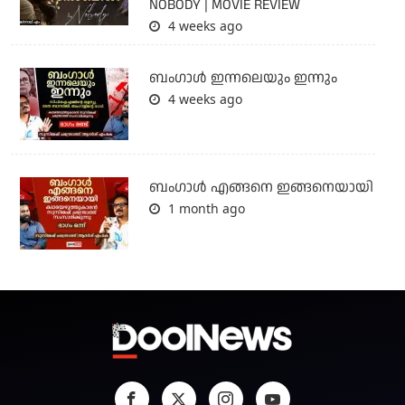
NOBODY | MOVIE REVIEW
4 weeks ago
ബംഗാള്‍ ഇന്നലെയും ഇന്നും
4 weeks ago
ബം​ഗാൾ എങ്ങനെ ഇങ്ങനെയായി
1 month ago