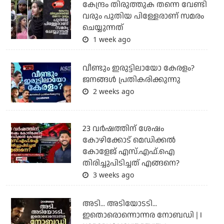
കേന്ദ്രം തിരുത്തുക തന്നെ വേണ്ടി
വരും പുതിയ പിള്ളേരാണ് സമരം
ചെയ്യുന്നത്
1 week ago
വീണ്ടും ഇരുട്ടിലായോ കേരളം?
ജനങ്ങൾ പ്രതികരിക്കുന്നു
2 weeks ago
23 വർഷത്തിന് ശേഷം
കോഴിക്കോട് മെഡിക്കൽ
കോളേജ് എസ്.എഫ്.ഐ
തിരിച്ചുപിടിച്ചത് എങ്ങനെ?
3 weeks ago
അടി... അടിയോടടി...
ഇതൊരൊന്നൊന്നര നോബഡി | I