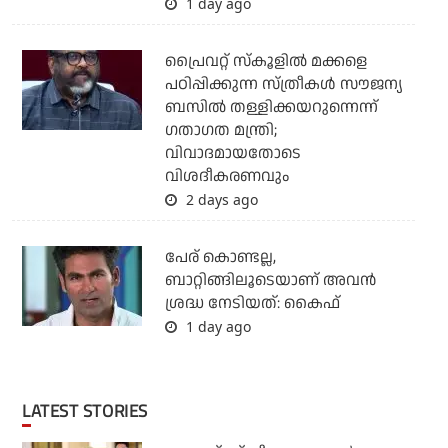
1 day ago
പ്രൈവറ്റ് സ്‌കൂളില്‍ മക്കളെ
പഠിപ്പിക്കുന്ന സ്ത്രീകള്‍ സൗജന്യ
ബസില്‍ തള്ളിക്കയറുന്നെന്ന്
ഗതാഗത മന്ത്രി;
വിവാദമായതോടെ
വിശദീകരണവും
2 days ago
പേര് കൊണ്ടല്ല,
ബാറ്റിങ്ങിലൂടെയാണ് അവൻ
ശ്രദ്ധ നേടിയത്: കൈഫ്
1 day ago
LATEST STORIES