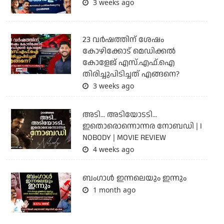
3 weeks ago
23 വർഷത്തിന് ശേഷം
കോഴിക്കോട് മെഡിക്കൽ
കോളേജ് എസ്.എഫ്.ഐ
തിരിച്ചുപിടിച്ചത് എങ്ങനെ?
3 weeks ago
അടി... അടിയോടടി...
ഇതൊരൊന്നൊന്നര നോബഡി | I
NOBODY | MOVIE REVIEW
4 weeks ago
ബംഗാള്‍ ഇന്നലെയും ഇന്നും
1 month ago