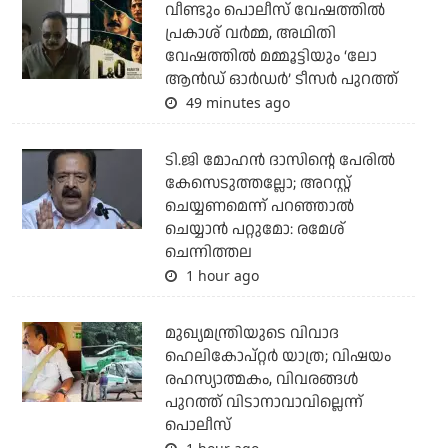
വീണ്ടും പൊലീസ് വേഷത്തിൽ
പ്രകാശ് വർമ്മ, അഥിതി
വേഷത്തിൽ മമ്മൂട്ടിയും ‘ലോ
ആൻഡ് ഓർഡർ’ ടീസർ പുറത്ത്
49 minutes ago
ടി.ജി മോഹന്‍ ദാസിന്റെ പേരില്‍
കേസെടുത്തല്ലോ; അറസ്റ്റ്
ചെയ്യണമെന്ന് പറഞ്ഞാല്‍
ചെയ്യാന്‍ പറ്റുമോ: രമേശ്
ചെന്നിത്തല
1 hour ago
മുഖ്യമന്ത്രിയുടെ വിവാദ
ഹെലികോപ്റ്റര്‍ യാത്ര; വിഷയം
രഹസ്യാത്മകം, വിവരങ്ങള്‍
പുറത്ത് വിടാനാവാവില്ലെന്ന്
പൊലീസ്