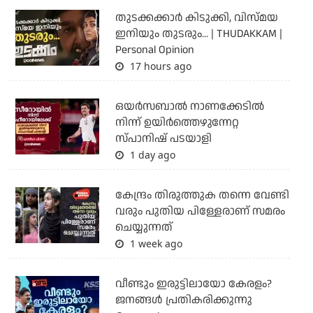
തുടക്കക്കാര്‍ കിടുക്കി, വിസ്മയ
ഇനിയും തുടരും... | THUDAKKAM |
Personal Opinion
17 hours ago
ഒയര്‍സബാൽ നാണക്കേടിൽ
നിന്ന് ഉയിർത്തെഴുന്നേറ്റ
സ്പാനിഷ് പടയാളി
1 day ago
കേന്ദ്രം തിരുത്തുക തന്നെ വേണ്ടി
വരും പുതിയ പിള്ളേരാണ് സമരം
ചെയ്യുന്നത്
1 week ago
വീണ്ടും ഇരുട്ടിലായോ കേരളം?
ജനങ്ങൾ പ്രതികരിക്കുന്നു