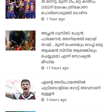
45 മിനിട്ട്, മൂന്ന് ടീം, ഒറ്റ കിരീടം;
2002ന് ശേഷം ത്രികോണ
പോരിനൊരുങ്ങി ബാഴ്‌സ
1 hour ago
അച്ഛന്‍ ഗുസ്തി, ചേട്ടന്‍
പാര്‍ക്കൗര്‍, അനിയത്തി മൊയ്
തായ്.... മൂന്ന് പേരെയും വെച്ച് ഒരു
ആക്ഷന്‍ സിനിമ ആരെങ്കിലും
ചെയ്യുമോ എന്ന് സോഷ്യല്‍
മീഡിയ
17 hours ago
എന്റെ അഭിപ്രായത്തില്‍
ഫുട്‌ബോളിലെ ഗോട്ട് അവനാണ്:
മുള്ളര്‍
5 hours ago