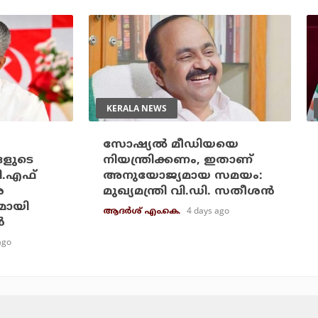
KERALA NEWS
സോഷ്യല്‍ മീഡിയയെ
ങളുടെ
നിയന്ത്രിക്കണം, ഇതാണ്
ി.എഫ്
അനുയോജ്യമായ സമയം:
െ
മുഖ്യമന്ത്രി വി.ഡി. സതീശന്‍
മായി
4 days ago
ആദർശ് എം.കെ.
‍
ago