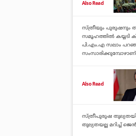
Also Read
സ്ത്രീയും പുരുഷനും തു
സമൂഹത്തിൽ കയ്യടി കി
പി.എം.എ സലാം പറഞ്ഞ
സംസാരിക്കുമ്പോഴാണ് 
Also Read
സ്ത്രീപുരുഷ തുല്യതയി
തുല്യതയല്ല മറിച്ച് 