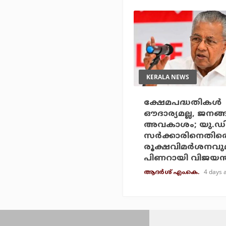
KERALA NEWS
ക്ഷേമപദ്ധതികള്‍
ഔദാര്യമല്ല, ജനങ്
അവകാശം; യു.ഡ
സര്‍ക്കാരിനെതിര
രൂക്ഷവിമര്‍ശനവു
പിണറായി വിജയന്
4 days 
ആദർശ് എം.കെ.