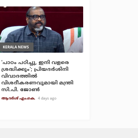
KERALA NEWS
'പാഠം പഠിച്ചു, ഇനി വളരെ
ശ്രദ്ധിക്കും'; പ്രിയദര്‍ശിനി
വിവാദത്തില്‍
വിശദീകരണവുമായി മന്ത്രി
സി.പി. ജോണ്‍
4 days ago
ആദർശ് എം.കെ.