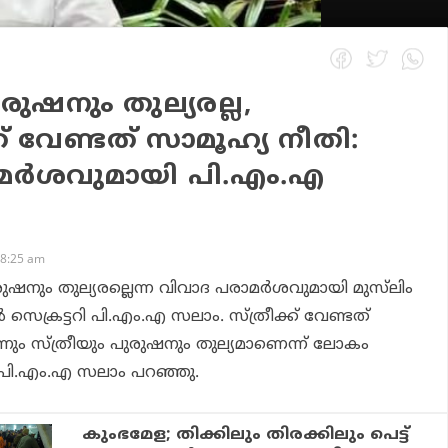
രുഷനും തുല്യരല്ല,
് വേണ്ടത് സാമൂഹ്യ നീതി:
മർശവുമായി പി.എം.എ
 8:25 am
ുരുഷനും തുല്യരല്ലെന്ന വിവാദ പരാമർശവുമായി മുസ്‌ലിം
െക്രട്ടറി പി.എം.എ സലാം. സ്ത്രീക്ക് വേണ്ടത്
ും സ്ത്രീയും പുരുഷനും തുല്യമാണെന്ന് ലോകം
നും പി.എം.എ സലാം പറഞ്ഞു.
കുംഭമേള; തിക്കിലും തിരക്കിലും പെട്ട്