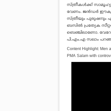
സ്ത്രീകൾക്ക് സാമൂഹ്യ
വേണം. ജൻഡർ ഈക്വാലിറ
സ്ത്രീയും പുരുഷനും 
ബസിൽ പ്രത്യേക സീറ്റല
ബെഞ്ചിലാണോ. വേറേയല്
പി.എം.എ സലാം പറഞ്
Content Highlight: Men 
PMA Salam with controve