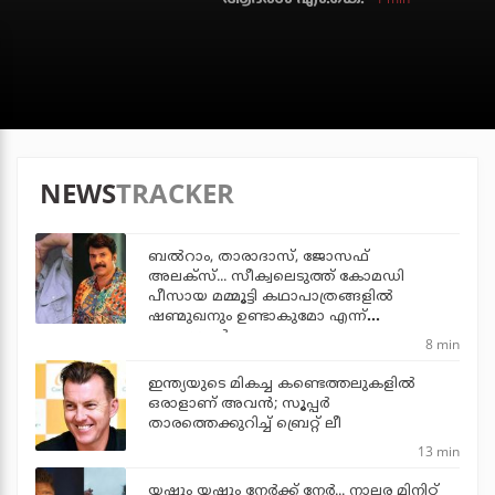
NEWS
TRACKER
ബല്‍റാം, താരാദാസ്, ജോസഫ്
അലക്‌സ്... സീക്വലെടുത്ത് കോമഡി
പീസായ മമ്മൂട്ടി കഥാപാത്രങ്ങളില്‍
ഷണ്മുഖനും ഉണ്ടാകുമോ എന്ന്
ആരാധകര്‍
8 min
ഇന്ത്യയുടെ മികച്ച കണ്ടെത്തലുകളില്‍
ഒരാളാണ് അവന്‍; സൂപ്പര്‍
താരത്തെക്കുറിച്ച് ബ്രെറ്റ് ലീ
13 min
യഷും യഷും നേര്‍ക്ക് നേര്‍... നാലര മിനിറ്റ്