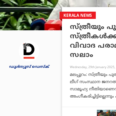
KERALA NEWS
സ്ത്രീയും പു
സ്ത്രീകൾക്ക
വിവാദ പരാ
സലാം
ഡൂള്‍ന്യൂസ് ഡെസ്‌ക്
Wednesday, 29th January 2025,
മലപ്പുറം: സ്ത്രീയും പ
ലീഗ് സംസ്ഥാന ജനറൽ സ
സാമൂഹ്യ നീതിയാണെന്ന
അംഗീകരിച്ചിട്ടില്ലെന്