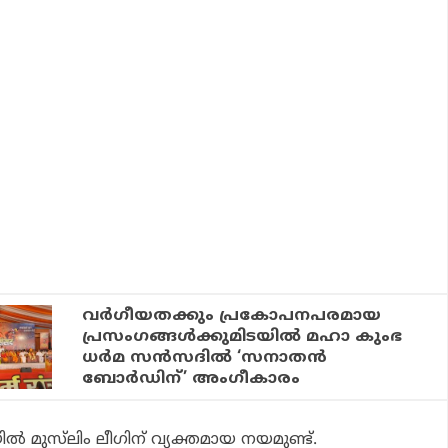
വർഗീയതക്കും പ്രകോപനപരമായ
പ്രസംഗങ്ങൾക്കുമിടയിൽ മഹാ കുംഭ
ധർമ സൻസദിൽ ‘സനാതൻ
ബോർഡിന്’ അംഗീകാരം
ിൽ മുസ്‌ലിം ലീഗിന് വ്യക്തമായ നയമുണ്ട്.