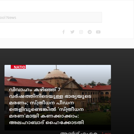
NATIONAL NEWS
വിവാഹം കഴിഞ്ഞ് 7
വര്‍ഷത്തിനിടെയുള്ള ഭാര്യയുടെ
മരണം; സ്ത്രീധന പീഡന
തെളിവുണ്ടെങ്കില്‍ 'സ്ത്രീധന
മരണ'മായി കണക്കാക്കാം:
അലഹാബാദ് ഹൈക്കോടതി
1 min
ആദർശ് എം.കെ.