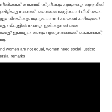
നീതിയാണ് വേണ്ടത്. സ്ത്രീക്കും പുരുഷനും തുല്യനീതി
്റിയല്ല വേണ്ടത്. ജെൻഡർ ജസ്റ്റിസാണ് ലീഗ് നയം.
എല്ലാ നിലയ്ക്കും തുല്യമാണെന്ന് പറയാൻ കഴിയുമോ?
്ലേ, സ്കൂളിൽ പോലും ഇരിക്കുന്നത് ഒരേ
ലേ? ഇതെല്ലാം രണ്ടും വ്യത്യസ്ഥമായത് കൊണ്ടാണ്,’
ഞു.
and women are not equal, women need social justice:
rsial remarks