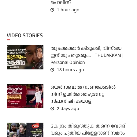
പൊലീസ്
1 hour ago
VIDEO STORIES
തുടക്കക്കാര്‍ കിടുക്കി, വിസ്മയ
ഇനിയും തുടരും... | THUDAKKAM |
Personal Opinion
18 hours ago
ഒയര്‍സബാൽ നാണക്കേടിൽ
നിന്ന് ഉയിർത്തെഴുന്നേറ്റ
സ്പാനിഷ് പടയാളി
2 days ago
കേന്ദ്രം തിരുത്തുക തന്നെ വേണ്ടി
വരും പുതിയ പിള്ളേരാണ് സമരം