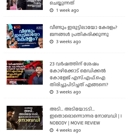
ചെയ്യുന്നത്
1 week ago
വീണ്ടും ഇരുട്ടിലായോ കേരളം?
ജനങ്ങൾ പ്രതികരിക്കുന്നു
3 weeks ago
23 വർഷത്തിന് ശേഷം
കോഴിക്കോട് മെഡിക്കൽ
കോളേജ് എസ്.എഫ്.ഐ
തിരിച്ചുപിടിച്ചത് എങ്ങനെ?
3 weeks ago
അടി... അടിയോടടി...
ഇതൊരൊന്നൊന്നര നോബഡി | I
NOBODY | MOVIE REVIEW
4 weeks ago