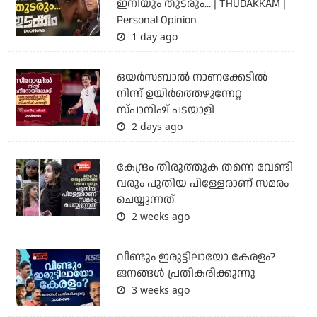
ഇനിയും തുടരും... | THUDAKKAM |
Personal Opinion
1 day ago
ഒയര്‍സബാൽ നാണക്കേടിൽ
നിന്ന് ഉയിർത്തെഴുന്നേറ്റ
സ്പാനിഷ് പടയാളി
2 days ago
കേന്ദ്രം തിരുത്തുക തന്നെ വേണ്ടി
വരും പുതിയ പിള്ളേരാണ് സമരം
ചെയ്യുന്നത്
2 weeks ago
വീണ്ടും ഇരുട്ടിലായോ കേരളം?
ജനങ്ങൾ പ്രതികരിക്കുന്നു
3 weeks ago