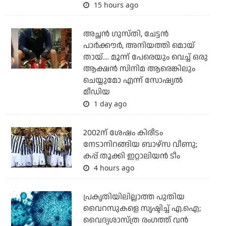
15 hours ago
അച്ഛന്‍ ഗുസ്തി, ചേട്ടന്‍
പാര്‍ക്കൗര്‍, അനിയത്തി മൊയ്
തായ്.... മൂന്ന് പേരെയും വെച്ച് ഒരു
ആക്ഷന്‍ സിനിമ ആരെങ്കിലും
ചെയ്യുമോ എന്ന് സോഷ്യല്‍
മീഡിയ
1 day ago
2002ന് ശേഷം കിരീടം
നേടാനിറങ്ങിയ ബാഴ്സ വീണു;
കപ്പ് തൂക്കി ഇറ്റാലിയൻ ടീം
4 hours ago
പ്രകൃതിയിലില്ലാത്ത പുതിയ
വൈറസുകളെ സൃഷ്ടിച്ച് എ.ഐ;
വൈദ്യശാസ്ത്ര രംഗത്ത് വന്‍