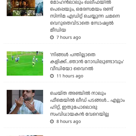
മോഹന്‍ലാലും ഖലീഫയില്‍
പെപ്പെയും, ഒരേസമയം രണ്ട്
സിനിമ എഡിറ്റ് ചെയ്യുന്ന ചമനെ
വെറുതെവിടാതെ സോഷ്യല്‍
മീഡിയ
7 hours ago
'നിങ്ങള്‍ പന്തില്ലാതെ
കളിക്ക്...ഞാന്‍ റോഡിലുണ്ടാവും'
വീഡിയോ വൈറല്‍
11 hours ago
ചെയ്ത അഞ്ചില്‍ നാലും
ഫീമെയില്‍ ലീഡ് പടങ്ങള്‍... എല്ലാം
ഹിറ്റ്, ഇതുപോലൊരു
സംവിധായകന്‍ വേറെയില്ല
8 hours ago