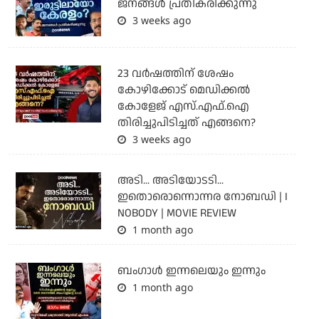
ജനങ്ങൾ പ്രതികരിക്കുന്നു
3 weeks ago
23 വർഷത്തിന് ശേഷം
കോഴിക്കോട് മെഡിക്കൽ
കോളേജ് എസ്.എഫ്.ഐ
തിരിച്ചുപിടിച്ചത് എങ്ങനെ?
3 weeks ago
അടി... അടിയോടടി...
ഇതൊരൊന്നൊന്നര നോബഡി | I
NOBODY | MOVIE REVIEW
1 month ago
ബംഗാള്‍ ഇന്നലെയും ഇന്നും
1 month ago