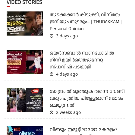
VIDEO STORIES
തുടക്കക്കാര്‍ കിടുക്കി, വിസ്മയ
ഇനിയും തുടരും... | THUDAKKAM |
Personal Opinion
3 days ago
ഒയര്‍സബാൽ നാണക്കേടിൽ
നിന്ന് ഉയിർത്തെഴുന്നേറ്റ
സ്പാനിഷ് പടയാളി
4 days ago
കേന്ദ്രം തിരുത്തുക തന്നെ വേണ്ടി
വരും പുതിയ പിള്ളേരാണ് സമരം
ചെയ്യുന്നത്
2 weeks ago
വീണ്ടും ഇരുട്ടിലായോ കേരളം?