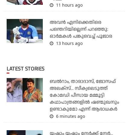
11 hours ago
അവന്‍ എനിക്കെതിരെ
പന്തെറിയില്ലെന്ന് പറഞ്ഞു:
ഓര്‍മകള്‍ പങ്കുവെച്ച് പൂജാര
13 hours ago
LATEST STORIES
ബല്‍റാം, താരാദാസ്, ജോസഫ്
അലക്‌സ്... സീക്വലെടുത്ത്
കോമഡി പീസായ മമ്മൂട്ടി
കഥാപാത്രങ്ങളില്‍ ഷണ്മുഖനും
ഉണ്ടാകുമോ എന്ന് ആരാധകര്‍
6 minutes ago
യഷും യഷും നേര്‍ക്ക് നേര്‍...