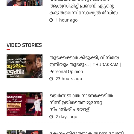
ആശ്വസിപ്പിച്ച് പ്രണവ്, ഏട്ടന്റെ
കരുതലെന്ന് സോഷ്യല്‍ മീഡിയ
1 hour ago
VIDEO STORIES
തുടക്കക്കാര്‍ കിടുക്കി, വിസ്മയ
ഇനിയും തുടരും... | THUDAKKAM |
Personal Opinion
23 hours ago
ഒയര്‍സബാൽ നാണക്കേടിൽ
നിന്ന് ഉയിർത്തെഴുന്നേറ്റ
സ്പാനിഷ് പടയാളി
2 days ago
കേന്ദ്രം തിരുത്തുക തന്നെ വേണ്ടി