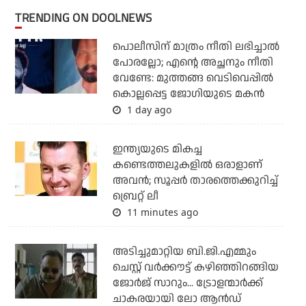
TRENDING ON DOOLNEWS
പൊലീസിന് മാത്രം നീതി ലഭിച്ചാല്‍
പോരല്ലോ; എന്റെ അച്ഛനും നീതി
വേണ്ടേ: മുത്തങ്ങ വെടിവെപ്പില്‍
കൊല്ലപ്പെട്ട ജോഗിയുടെ മകന്‍
1 day ago
ഇന്ത്യയുടെ മികച്ച
കണ്ടെത്തലുകളില്‍ ഒരാളാണ്
അവന്‍; സൂപ്പര്‍ താരത്തെക്കുറിച്ച്
ബ്രെറ്റ് ലീ
11 minutes ago
അടിച്ചുമാറ്റിയ ബി.ജി.എമ്മും
ചെസ്റ്റ് വര്‍ക്കൗട്ട് കഴിഞ്ഞിറങ്ങിയ
ജോര്‍ജ് സാറും... ട്രോളന്മാര്‍ക്ക്
ചാകരയായി ലോ ആന്‍ഡ്