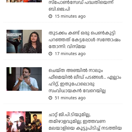
സ്‌പോണ്‍സേഡ് പദ്ധതിയെന്ന്
ബി.ജെ.പി
15 minutes ago
തുടക്കം കണ്ട് ഒരു പെൺകുട്ടി
പറഞ്ഞത് കേട്ടപ്പോൾ സന്തോഷം
തോന്നി: വിസ്മയ
17 minutes ago
ചെയ്ത അഞ്ചില്‍ നാലും
ഫീമെയില്‍ ലീഡ് പടങ്ങള്‍... എല്ലാം
ഹിറ്റ്, ഇതുപോലൊരു
സംവിധായകന്‍ വേറെയില്ല
51 minutes ago
ചാറ്റ് ജി.പി.ടിയുമില്ല,
തമിഴാളവുമില്ല; ഇത്തവണ
മലയാളിയെ കൂട്ടുപിടിച്ച് നടത്തിയ