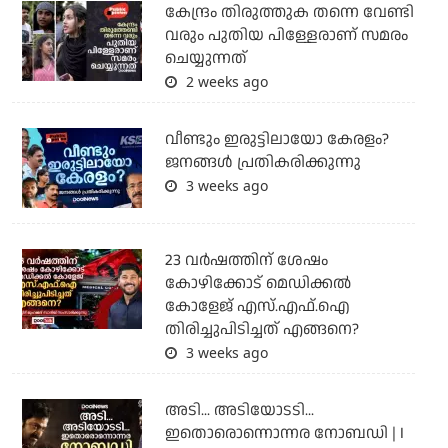
കേന്ദ്രം തിരുത്തുക തന്നെ വേണ്ടി
വരും പുതിയ പിള്ളേരാണ് സമരം
ചെയ്യുന്നത്
2 weeks ago
വീണ്ടും ഇരുട്ടിലായോ കേരളം?
ജനങ്ങൾ പ്രതികരിക്കുന്നു
3 weeks ago
23 വർഷത്തിന് ശേഷം
കോഴിക്കോട് മെഡിക്കൽ
കോളേജ് എസ്.എഫ്.ഐ
തിരിച്ചുപിടിച്ചത് എങ്ങനെ?
3 weeks ago
അടി... അടിയോടടി...
ഇതൊരൊന്നൊന്നര നോബഡി | I