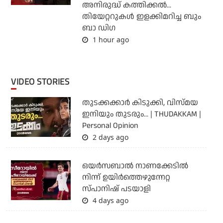
അനിരുദ്ധ് കത്തിക്കല്‍...
തിയേറ്ററുകള്‍ ഇളക്കിമറിച്ച ബും
ബാ ഡിഗ
1 hour ago
VIDEO STORIES
തുടക്കക്കാര്‍ കിടുക്കി, വിസ്മയ
ഇനിയും തുടരും... | THUDAKKAM |
Personal Opinion
2 days ago
ഒയര്‍സബാൽ നാണക്കേടിൽ
നിന്ന് ഉയിർത്തെഴുന്നേറ്റ
സ്പാനിഷ് പടയാളി
4 days ago