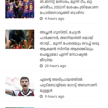
45 മിനിട്ട് മത്സരം, മൂന്ന് ടീം, ഒറ്റ
കിരീടം; 2002ന് ശേഷം ത്രികോണ
പോരിനൊരുങ്ങി ബാഴ്‌സ
4 hours ago
അച്ഛന്‍ ഗുസ്തി, ചേട്ടന്‍
പാര്‍ക്കൗര്‍, അനിയത്തി മൊയ്
തായ്.... മൂന്ന് പേരെയും വെച്ച് ഒരു
ആക്ഷന്‍ സിനിമ ആരെങ്കിലും
ചെയ്യുമോ എന്ന് സോഷ്യല്‍
മീഡിയ
20 hours ago
എന്റെ അഭിപ്രായത്തില്‍
ഫുട്‌ബോളിലെ ഗോട്ട് അവനാണ്:
മുള്ളര്‍
9 hours ago