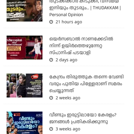
തുടക്കക്കാര്‍ കിടുക്കി, വിസ്മയ
ഇനിയും തുടരും... | THUDAKKAM |
Personal Opinion
21 hours ago
ഒയര്‍സബാൽ നാണക്കേടിൽ
നിന്ന് ഉയിർത്തെഴുന്നേറ്റ
സ്പാനിഷ് പടയാളി
2 days ago
കേന്ദ്രം തിരുത്തുക തന്നെ വേണ്ടി
വരും പുതിയ പിള്ളേരാണ് സമരം
ചെയ്യുന്നത്
2 weeks ago
വീണ്ടും ഇരുട്ടിലായോ കേരളം?
ജനങ്ങൾ പ്രതികരിക്കുന്നു
3 weeks ago