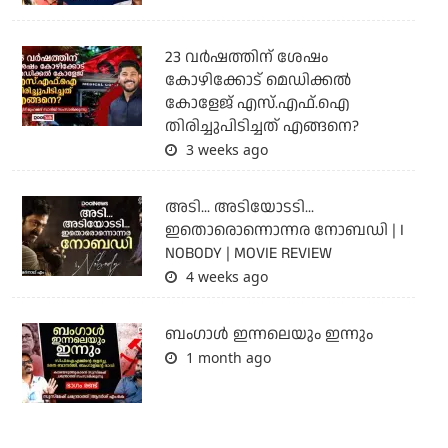
23 വർഷത്തിന് ശേഷം
കോഴിക്കോട് മെഡിക്കൽ
കോളേജ് എസ്.എഫ്.ഐ
തിരിച്ചുപിടിച്ചത് എങ്ങനെ?
3 weeks ago
അടി... അടിയോടടി...
ഇതൊരൊന്നൊന്നര നോബഡി | I
NOBODY | MOVIE REVIEW
4 weeks ago
ബംഗാള്‍ ഇന്നലെയും ഇന്നും
1 month ago