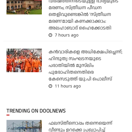
വര്‍ഷത്തിനിടെയുള്ള ഭാര്യയുടെ
മരണം; സ്ത്രീധന പീഡന
തെളിവുണ്ടെങ്കില്‍ 'സ്ത്രീധന
മരണ'മായി കണക്കാക്കാം:
അലഹാബാദ് ഹൈക്കോടതി
7 hours ago
കന്‍വാരികളെ അധിക്ഷേപിച്ചെന്ന്;
ഹിന്ദുത്വ സംഘടനയുടെ
പരാതിയില്‍ മുസ്‌ലിം
പുരോഹിതനെതിരെ
കേസെടുത്ത് യു.പി പൊലീസ്
11 hours ago
TRENDING ON DOOLNEWS
ഫലസ്തീനൊപ്പം തന്നെയെന്ന്
വീണ്ടും ഉറക്കെ പ്രഖ്യാപിച്ച്