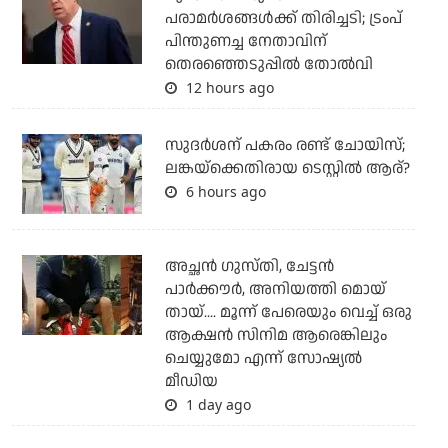
പരാമര്‍ശങ്ങള്‍ക്ക് തിരിച്ചടി; ട്രംപ്
പിന്തുണച്ച നേതാവിന്
തെരഞ്ഞെടുപ്പില്‍ തോല്‍വി
12 hours ago
സുദര്‍ശന് പകരം രണ്ട് ചോയിസ്;
ലങ്കയ്‌ക്കെതിരായ ടെസ്റ്റില്‍ ആര്?
6 hours ago
അച്ഛന്‍ ഗുസ്തി, ചേട്ടന്‍
പാര്‍ക്കൗര്‍, അനിയത്തി മൊയ്
തായ്.... മൂന്ന് പേരെയും വെച്ച് ഒരു
ആക്ഷന്‍ സിനിമ ആരെങ്കിലും
ചെയ്യുമോ എന്ന് സോഷ്യല്‍
മീഡിയ
1 day ago