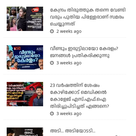
കേന്ദ്രം തിരുത്തുക തന്നെ വേണ്ടി
വരും പുതിയ പിള്ളേരാണ് സമരം
ചെയ്യുന്നത്
2 weeks ago
വീണ്ടും ഇരുട്ടിലായോ കേരളം?
ജനങ്ങൾ പ്രതികരിക്കുന്നു
3 weeks ago
23 വർഷത്തിന് ശേഷം
കോഴിക്കോട് മെഡിക്കൽ
കോളേജ് എസ്.എഫ്.ഐ
തിരിച്ചുപിടിച്ചത് എങ്ങനെ?
3 weeks ago
അടി... അടിയോടടി...