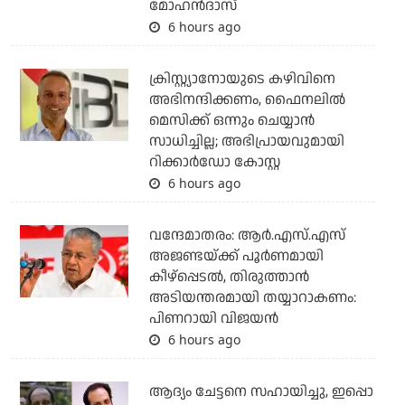
മോഹന്‍ദാസ്
6 hours ago
ക്രിസ്റ്റ്യാനോയുടെ കഴിവിനെ
അഭിനന്ദിക്കണം, ഫൈനലില്‍
മെസിക്ക് ഒന്നും ചെയ്യാന്‍
സാധിച്ചില്ല; അഭിപ്രായവുമായി
റിക്കാര്‍ഡോ കോസ്റ്റ
6 hours ago
വന്ദേമാതരം: ആര്‍.എസ്.എസ്
അജണ്ടയ്ക്ക് പൂര്‍ണമായി
കീഴ്‌പ്പെടല്‍, തിരുത്താന്‍
അടിയന്തരമായി തയ്യാറാകണം:
പിണറായി വിജയന്‍
6 hours ago
ആദ്യം ചേട്ടനെ സഹായിച്ചു, ഇപ്പൊ