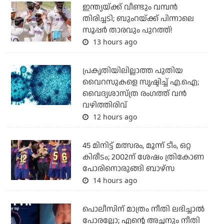
ഇന്ത്യയ്ക്ക് വീണ്ടും വമ്പന്‍
തിരിച്ചടി; ബുംറയ്ക്ക് പിന്നാലെ
സൂപ്പര്‍ താരവും പുറത്ത്!
13 hours ago
പ്രകൃതിയിലില്ലാത്ത പുതിയ
വൈറസുകളെ സൃഷ്ടിച്ച് എ.ഐ;
വൈദ്യശാസ്ത്ര രംഗത്ത് വന്‍
വഴിത്തിരിവ്
12 hours ago
45 മിനിട്ട് മത്സരം, മൂന്ന് ടീം, ഒറ്റ
കിരീടം; 2002ന് ശേഷം ത്രികോണ
പോരിനൊരുങ്ങി ബാഴ്‌സ
14 hours ago
പൊലീസിന് മാത്രം നീതി ലഭിച്ചാല്‍
പോരല്ലോ; എന്റെ അച്ഛനും നീതി