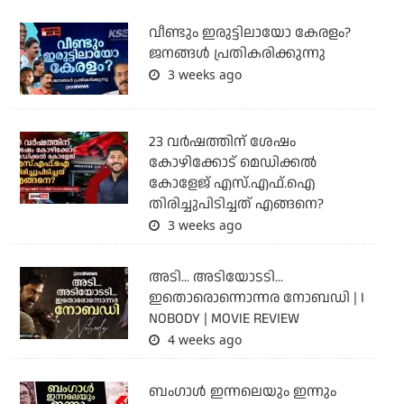
വീണ്ടും ഇരുട്ടിലായോ കേരളം?
ജനങ്ങൾ പ്രതികരിക്കുന്നു
3 weeks ago
23 വർഷത്തിന് ശേഷം
കോഴിക്കോട് മെഡിക്കൽ
കോളേജ് എസ്.എഫ്.ഐ
തിരിച്ചുപിടിച്ചത് എങ്ങനെ?
3 weeks ago
അടി... അടിയോടടി...
ഇതൊരൊന്നൊന്നര നോബഡി | I
NOBODY | MOVIE REVIEW
4 weeks ago
ബംഗാള്‍ ഇന്നലെയും ഇന്നും