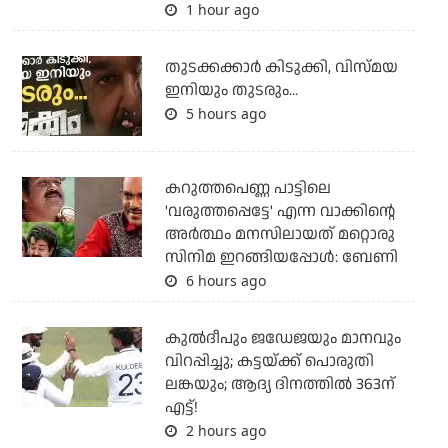
1 hour ago
തുടക്കക്കാര്‍ കിടുക്കി, വിസ്മയ
ഇനിയും തുടരും...
5 hours ago
കറുത്തപെണ്ണ പാട്ടിലെ
'വരുത്തപ്പെട്ടേ' എന്ന വാക്കിന്റെ
അർത്ഥം മനസിലായത് മറ്റൊരു
സിനിമ ഇറങ്ങിയപ്പോൾ: ബേണി
6 hours ago
കുല്‍ദീപും ജഡേജയും മാനവും
വിറപ്പിച്ചു; കട്ടയ്ക്ക് പൊരുതി
ലങ്കയും; ആദ്യ ദിനത്തില്‍ 363ന്
എട്ട്!
2 hours ago