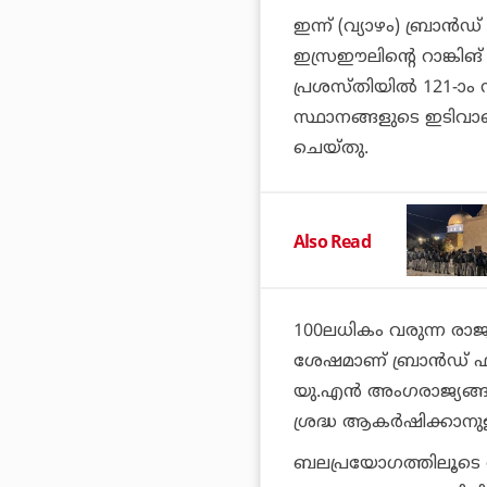
ഇന്ന് (വ്യാഴം) ബ്രാന്‍ഡ
ഇസ്രഈലിന്റെ റാങ്കിങ
പ്രശസ്തിയില്‍ 121-ാം 
സ്ഥാനങ്ങളുടെ ഇടിവാ
ചെയ്തു.
Also Read
100ലധികം വരുന്ന രാജ
ശേഷമാണ് ബ്രാന്‍ഡ് ഫിനാ
യു.എന്‍ അംഗരാജ്യങ്ങ
ശ്രദ്ധ ആകര്‍ഷിക്കാന
ബലപ്രയോഗത്തിലൂടെ 