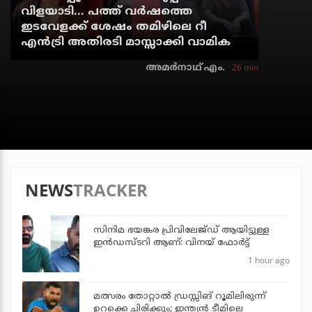
വിളയാടി... പത്ത് വര്‍ഷത്തെ
ഇടവേളക്ക് ശേഷം തമിഴിലെ റീ
എന്‍ട്രി അതിരടി മാസ്സാക്കി വാമിക
26 min
അമര്‍നാഥ് എം.
NEWS
TRACKER
സിനിമ ഭയങ്കര പ്രിവിലേജ്ഡ് ആയിട്ടുള്ള
ഇൻഡസ്ടറി ആണ്: വിനയ് ഫോർട്ട്
1 hour ago
മത്സരം തോറ്റാല്‍ ഡ്രസ്സിങ് റൂമിലിരുന്ന്
ഉറക്കെ ചിരിക്കും; ഇന്ത്യന്‍ ടീമിലെ