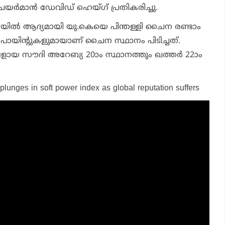
െയര്‍മാന്‍ ഡേവിഡ് ഹെയ്ഗ് പ്രതികരിച്ചു.
കയില്‍ ആദ്യമായി യു.കെയെ പിന്തള്ളി ചൈന രണ്ടാം
 പോയിന്റുകളുമായാണ് ചൈന സ്ഥാനം പിടിച്ചത്.
യങ്ങളായ സൗദി അറേബ്യ 20ാം സ്ഥാനത്തും ഖത്തര്‍ 22ാം
 plunges in soft power index as global reputation suffers