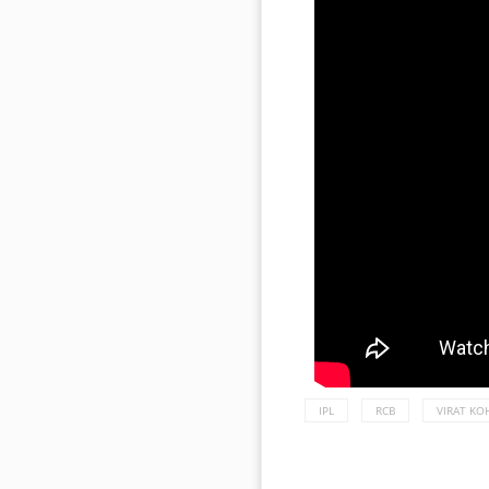
IPL
RCB
VIRAT KO