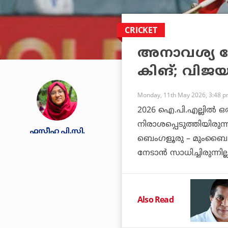
CRICKET
അനാവശ്യ നേട
കിങ്; വിജയ
Monday, 11th May 2026, 3:48 
2026 ഐ.പി.എല്ലില്‍ ഒര
നിരാശപ്പെടുത്തിയിരു
ഫസീഹ പി.സി.
ബെംഗളൂരു – മുംബൈ ഇന
നേടാന്‍ സാധിച്ചിരുന്നില്ല
Also Read