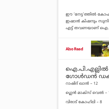
ഈ ‘നേട്ട’ത്തില്‍ കോഹ്‌ല
ഇഷാന്‍ കിഷനും സുനില്
എട്ട് തവണയാണ് ഐ..പി
Also Read
ഐ.പി.എല്ലില്
ഗോള്‍ഡന്‍ ഡക്
റാഷിദ് ഖാന്‍ – 12
ഗ്ലെന്‍ മാക്‌സ് വെല്‍ –
വിരാട് കോഹ്‌ലി – 8