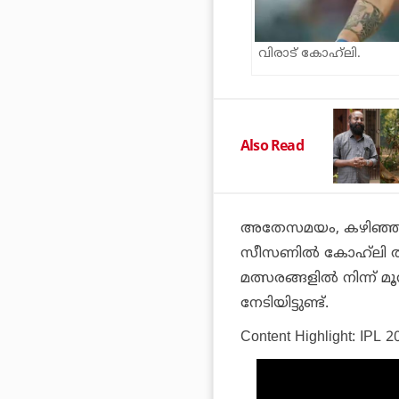
വിരാട് കോഹ്‌ലി.
Also Read
അതേസമയം, കഴിഞ്ഞ രണ്ട
സീസണില്‍ കോഹ്‌ലി തകര
മത്സരങ്ങളില്‍ നിന്ന് 
നേടിയിട്ടുണ്ട്.
Content Highlight: IPL 20