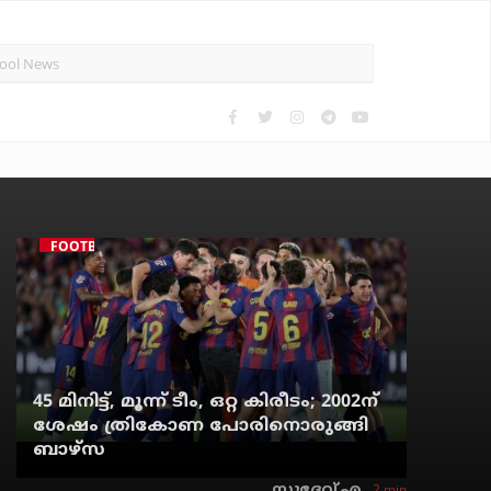
FOOTBALL
45 മിനിട്ട്, മൂന്ന് ടീം, ഒറ്റ കിരീടം; 2002ന്
ശേഷം ത്രികോണ പോരിനൊരുങ്ങി
ബാഴ്‌സ
2 min
സുദേവ് എ