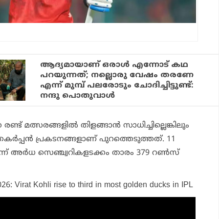
ആദ്യമായാണ് ഒരാൾ എന്നോട് കഥ
പറയുന്നത്; നല്ലൊരു വേഷം തരണേ
എന്ന് മുമ്പ് പലരോടും ചോദിച്ചിട്ടുണ്ട്:
നന്ദു പൊതുവാൾ
് മത്സരങ്ങളില്‍ തിളങ്ങാന്‍ സാധിച്ചില്ലെങ്കിലും
്‍പ്പന്‍ പ്രകടനങ്ങളാണ് പുറത്തെടുത്തത്. 11
മൂന്ന് അര്‍ധ സെഞ്ച്വറികളടക്കം താരം 379 റണ്‍സ്
26: Virat Kohli rise to third in most golden ducks in IPL