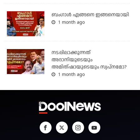
ബം​ഗാൾ എങ്ങനെ ഇങ്ങനെയായി
1 month ago
നടപ്പിലാക്കുന്നത്
അദാനിയുടെയും
അമിത്ഷായുടെയും സ്വപ്നമോ?
1 month ago