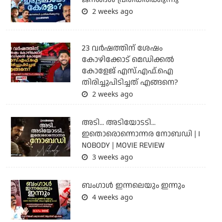
2 weeks ago
23 വർഷത്തിന് ശേഷം
കോഴിക്കോട് മെഡിക്കൽ
കോളേജ് എസ്.എഫ്.ഐ
തിരിച്ചുപിടിച്ചത് എങ്ങനെ?
2 weeks ago
അടി... അടിയോടടി...
ഇതൊരൊന്നൊന്നര നോബഡി | I
NOBODY | MOVIE REVIEW
3 weeks ago
ബംഗാള്‍ ഇന്നലെയും ഇന്നും
4 weeks ago