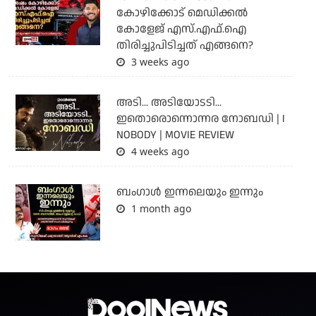
കോഴിക്കോട് മെഡിക്കൽ
കോളേജ് എസ്.എഫ്.ഐ
തിരിച്ചുപിടിച്ചത് എങ്ങനെ?
3 weeks ago
അടി... അടിയോടടി...
ഇതൊരൊന്നൊന്നര നോബഡി | I
NOBODY | MOVIE REVIEW
4 weeks ago
ബംഗാള്‍ ഇന്നലെയും ഇന്നും
1 month ago