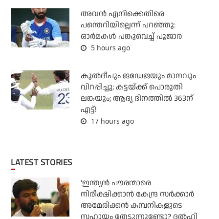
അവന്‍ എനിക്കെതിരെ
പന്തെറിയില്ലെന്ന് പറഞ്ഞു:
ഓര്‍മകള്‍ പങ്കുവെച്ച് പൂജാര
5 hours ago
കുല്‍ദീപും ജഡേജയും മാനവും
വിറപ്പിച്ചു; കട്ടയ്ക്ക് പൊരുതി
ലങ്കയും; ആദ്യ ദിനത്തില്‍ 363ന്
എട്ട്!
17 hours ago
LATEST STORIES
'ഇന്ത്യന്‍ പൗരന്മാരെ
നിരീക്ഷിക്കാന്‍ കേന്ദ്ര സര്‍ക്കാര്‍
അമേരിക്കന്‍ കമ്പനികളുടെ
സഹായം തേടുന്നുണ്ടോ? ദല്‍ഹി