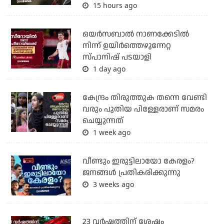
15 hours ago
ഒയര്‍സബാൽ നാണക്കേടിൽ
നിന്ന് ഉയിർത്തെഴുന്നേറ്റ
സ്പാനിഷ് പടയാളി
1 day ago
കേന്ദ്രം തിരുത്തുക തന്നെ വേണ്ടി
വരും പുതിയ പിള്ളേരാണ് സമരം
ചെയ്യുന്നത്
1 week ago
വീണ്ടും ഇരുട്ടിലായോ കേരളം?
ജനങ്ങൾ പ്രതികരിക്കുന്നു
3 weeks ago
23 വർഷത്തിന് ശേഷം