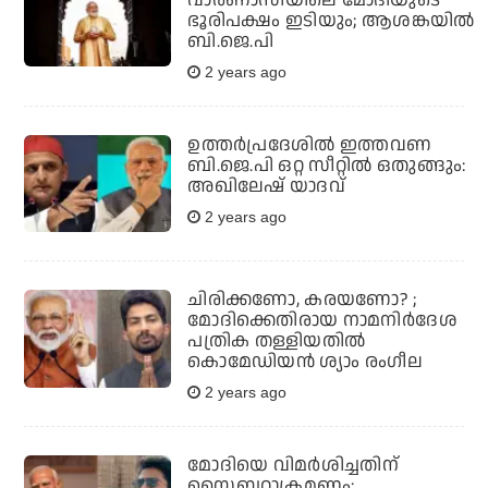
ഭൂരിപക്ഷം ഇടിയും; ആശങ്കയിൽ
ബി.ജെ.പി
2 years ago
ഉത്തർപ്രദേശിൽ ഇത്തവണ
ബി.ജെ.പി ഒറ്റ സീറ്റിൽ ഒതുങ്ങും:
അഖിലേഷ് യാദവ്
2 years ago
ചിരിക്കണോ, കരയണോ? ;
മോദിക്കെതിരായ നാമനിര്‍ദേശ
പത്രിക തള്ളിയതില്‍
കൊമേഡിയന്‍ ശ്യാം രംഗീല
2 years ago
മോദിയെ വിമര്‍ശിച്ചതിന്
സൈബറാക്രമണം;