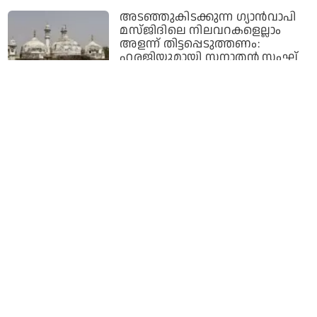
അടഞ്ഞുകിടക്കുന്ന ഗ്യാന്‍വാപി
മസ്ജിദിലെ നിലവറകളെല്ലാം
അളന്ന് തിട്ടപ്പെടുത്തണം:
ഹരജിയുമായി സനാതന്‍ സംഘ്
സ്ഥാപകന്‍
2 years ago
ഗ്യാൻവാപി മസ്ജിദിൽ
ഹിന്ദുക്കൾക്ക് പൂജ നടത്താൻ
അനുമതി നൽകിയ കോടതി വിധി
ആശങ്കാജനകം: ഐ.എൻ.എൽ
2 years ago
ഐ.ഐ.ടി-ബി.എച്ച്.യുവിൽ
വിദ്യാർത്ഥിനിയെ പീഡിപ്പിച്ച
ബി.ജെ.പി നേതാക്കൾ അറസ്റ്റിൽ
2 years ago