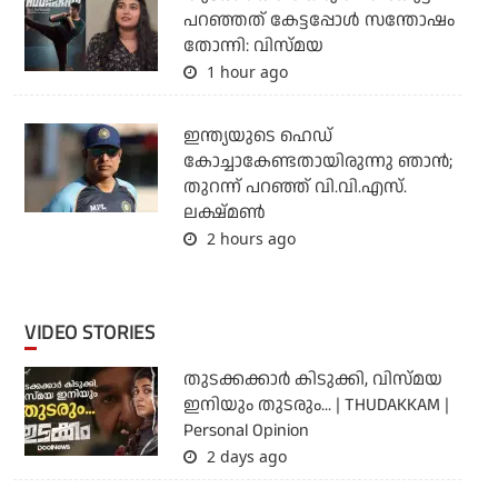
പറഞ്ഞത് കേട്ടപ്പോൾ സന്തോഷം
തോന്നി: വിസ്മയ
1 hour ago
ഇന്ത്യയുടെ ഹെഡ്
കോച്ചാകേണ്ടതായിരുന്നു ഞാന്‍;
തുറന്ന് പറഞ്ഞ് വി.വി.എസ്.
ലക്ഷ്മണ്‍
2 hours ago
VIDEO STORIES
തുടക്കക്കാര്‍ കിടുക്കി, വിസ്മയ
ഇനിയും തുടരും... | THUDAKKAM |
Personal Opinion
2 days ago