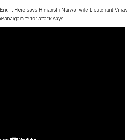
t End It Here says Himanshi Narwal wife Lieutenant Vinay
nPahalgam terror attack says