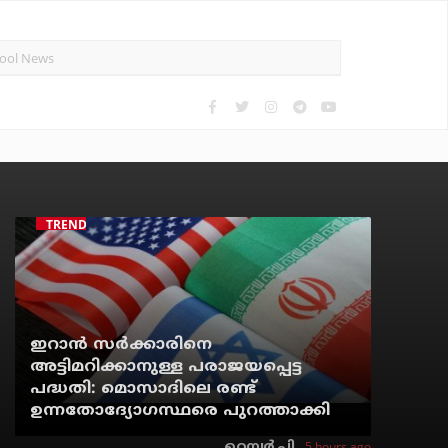
TRENDING
ഇറാന്‍ സര്‍ക്കാരിനെ
അട്ടിമറിക്കാനുള്ള പരാജയപ്പെട്ട
പദ്ധതി: മൊസാദിലെ രണ്ട്
ഉന്നതോദ്യോഗസ്ഥരെ പുറത്താക്കി
5 hours ago
റെന്വര്‍ പി