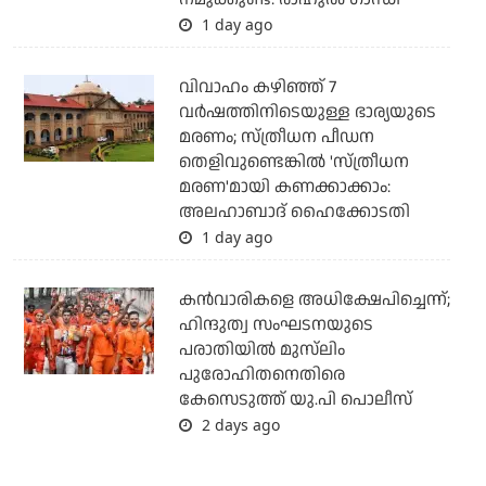
1 day ago
വിവാഹം കഴിഞ്ഞ് 7
വര്‍ഷത്തിനിടെയുള്ള ഭാര്യയുടെ
മരണം; സ്ത്രീധന പീഡന
തെളിവുണ്ടെങ്കില്‍ 'സ്ത്രീധന
മരണ'മായി കണക്കാക്കാം:
അലഹാബാദ് ഹൈക്കോടതി
1 day ago
കന്‍വാരികളെ അധിക്ഷേപിച്ചെന്ന്;
ഹിന്ദുത്വ സംഘടനയുടെ
പരാതിയില്‍ മുസ്‌ലിം
പുരോഹിതനെതിരെ
കേസെടുത്ത് യു.പി പൊലീസ്
2 days ago