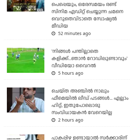
പെപ്പെയും, ഒരേസമയം രണ്ട്
സിനിമ എഡിറ്റ് ചെയ്യുന്ന ചമനെ
വെറുതെവിടാതെ സോഷ്യല്‍
മീഡിയ
52 minutes ago
'നിങ്ങള്‍ പന്തില്ലാതെ
കളിക്ക്...ഞാന്‍ റോഡിലുണ്ടാവും'
വീഡിയോ വൈറല്‍
5 hours ago
ചെയ്ത അഞ്ചില്‍ നാലും
ഫീമെയില്‍ ലീഡ് പടങ്ങള്‍... എല്ലാം
ഹിറ്റ്, ഇതുപോലൊരു
സംവിധായകന്‍ വേറെയില്ല
2 hours ago
പാകപ്പിഴ ഉണ്ടായാല്‍ സര്‍ക്കാരിന്