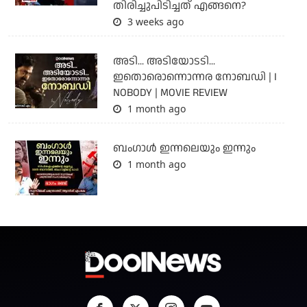
തിരിച്ചുപിടിച്ചത് എങ്ങനെ?
3 weeks ago
അടി... അടിയോടടി...
ഇതൊരൊന്നൊന്നര നോബഡി | I
NOBODY | MOVIE REVIEW
1 month ago
ബംഗാള്‍ ഇന്നലെയും ഇന്നും
1 month ago