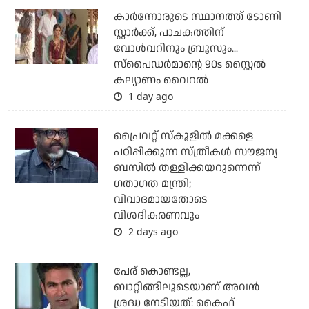
കാര്‍ന്നോരുടെ സ്ഥാനത്ത് ടോണി
സ്റ്റാര്‍ക്ക്, പാചകത്തിന്
വോള്‍വറിനും ബ്രൂസും...
സ്‌പൈഡര്‍മാന്റെ 90s സ്റ്റൈല്‍
കല്യാണം വൈറല്‍
1 day ago
പ്രൈവറ്റ് സ്‌കൂളില്‍ മക്കളെ
പഠിപ്പിക്കുന്ന സ്ത്രീകള്‍ സൗജന്യ
ബസില്‍ തള്ളിക്കയറുന്നെന്ന്
ഗതാഗത മന്ത്രി;
വിവാദമായതോടെ
വിശദീകരണവും
2 days ago
പേര് കൊണ്ടല്ല,
ബാറ്റിങ്ങിലൂടെയാണ് അവൻ
ശ്രദ്ധ നേടിയത്: കൈഫ്