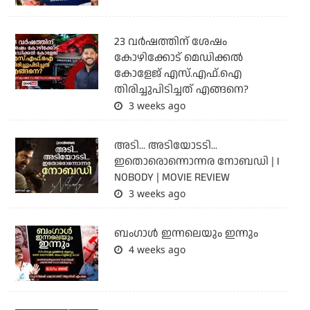
23 വർഷത്തിന് ശേഷം
കോഴിക്കോട് മെഡിക്കൽ
കോളേജ് എസ്.എഫ്.ഐ
തിരിച്ചുപിടിച്ചത് എങ്ങനെ?
3 weeks ago
അടി... അടിയോടടി...
ഇതൊരൊന്നൊന്നര നോബഡി | I
NOBODY | MOVIE REVIEW
3 weeks ago
ബംഗാള്‍ ഇന്നലെയും ഇന്നും
4 weeks ago