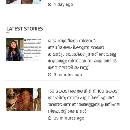
1 day ago
LATEST STORIES
ഒരു സ്ത്രീയെ നിങ്ങള്‍
അധിക്ഷേപിക്കുന്ന ഓരോ
കമന്റും ബാധിക്കുന്നത് അവളെ
മാത്രമല്ല; വിസ്മയ വിഷയത്തില്‍
വൈറലായി പോസ്റ്റ്
3 minutes ago
150 കോടി രൺബീറിന്, 100 കോടി
യാഷിന്; സായ് പല്ലവിക്ക് എത്ര?
'രാമായണ' താരങ്ങളുടെ പ്രതിഫല
റിപ്പോർട്ട് വൈറൽ
39 minutes ago