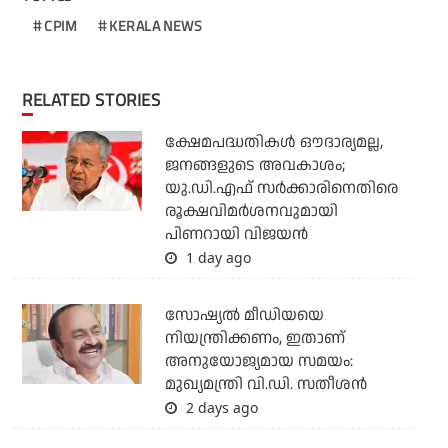
CPIM
KERALA NEWS
RELATED STORIES
ക്ഷേമപദ്ധതികള്‍ ഔദാര്യമല്ല,
ജനങ്ങളുടെ അവകാശം;
യു.ഡി.എഫ് സര്‍ക്കാരിനെതിരെ
രൂക്ഷവിമര്‍ശനവുമായി
പിണറായി വിജയന്‍
1 day ago
സോഷ്യല്‍ മീഡിയയെ
നിയന്ത്രിക്കണം, ഇതാണ്
അനുയോജ്യമായ സമയം:
മുഖ്യമന്ത്രി വി.ഡി. സതീശന്‍
2 days ago