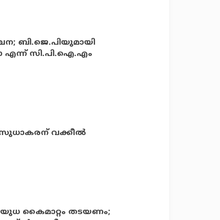
ചന; ബി.ജെ.പിയുമായി
ോ എന്ന് സി.പി.ഐ.എം
ി. സുധാകരന് വക്കീല്‍
 ആയുധ കൈമാറ്റം തടയണം;