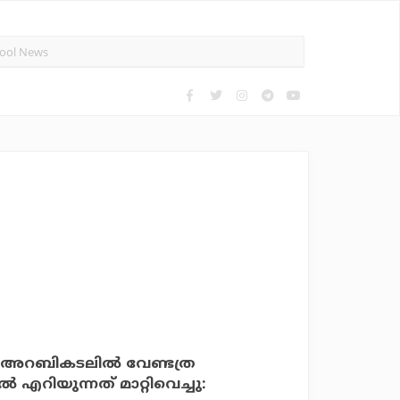
പ്: അറബികടലില്‍ വേണ്ടത്ര
‍ എറിയുന്നത് മാറ്റിവെച്ചു: