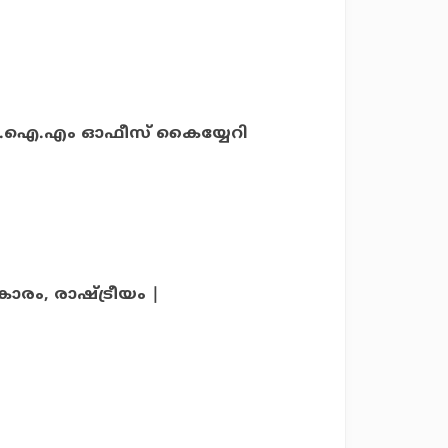
.പി.ഐ.എം ഓഫീസ് കൈയ്യേറി
കാരം, രാഷ്ട്രീയം |