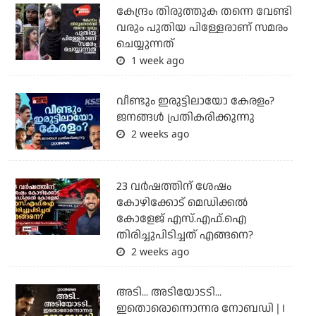
കേന്ദ്രം തിരുത്തുക തന്നെ വേണ്ടി
വരും പുതിയ പിള്ളേരാണ് സമരം
ചെയ്യുന്നത്
1 week ago
വീണ്ടും ഇരുട്ടിലായോ കേരളം?
ജനങ്ങൾ പ്രതികരിക്കുന്നു
2 weeks ago
23 വർഷത്തിന് ശേഷം
കോഴിക്കോട് മെഡിക്കൽ
കോളേജ് എസ്.എഫ്.ഐ
തിരിച്ചുപിടിച്ചത് എങ്ങനെ?
2 weeks ago
അടി... അടിയോടടി...
ഇതൊരൊന്നൊന്നര നോബഡി | I