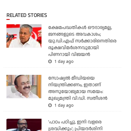
RELATED STORIES
ക്ഷേമപദ്ധതികള്‍ ഔദാര്യമല്ല,
ജനങ്ങളുടെ അവകാശം;
യു.ഡി.എഫ് സര്‍ക്കാരിനെതിരെ
രൂക്ഷവിമര്‍ശനവുമായി
പിണറായി വിജയന്‍
1 day ago
സോഷ്യല്‍ മീഡിയയെ
നിയന്ത്രിക്കണം, ഇതാണ്
അനുയോജ്യമായ സമയം:
മുഖ്യമന്ത്രി വി.ഡി. സതീശന്‍
1 day ago
'പാഠം പഠിച്ചു, ഇനി വളരെ
ശ്രദ്ധിക്കും'; പ്രിയദര്‍ശിനി