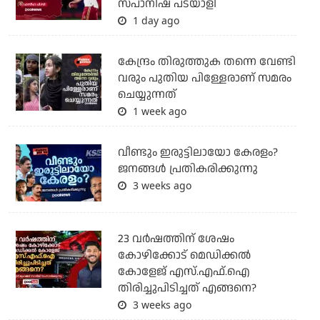
സ്പാനിഷ് പടയാളി
1 day ago
കേന്ദ്രം തിരുത്തുക തന്നെ വേണ്ടി
വരും പുതിയ പിള്ളേരാണ് സമരം
ചെയ്യുന്നത്
1 week ago
വീണ്ടും ഇരുട്ടിലായോ കേരളം?
ജനങ്ങൾ പ്രതികരിക്കുന്നു
3 weeks ago
23 വർഷത്തിന് ശേഷം
കോഴിക്കോട് മെഡിക്കൽ
കോളേജ് എസ്.എഫ്.ഐ
തിരിച്ചുപിടിച്ചത് എങ്ങനെ?
3 weeks ago