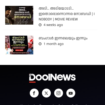
അടി... അടിയോടടി...
ഇതൊരൊന്നൊന്നര നോബഡി | I
NOBODY | MOVIE REVIEW
4 weeks ago
ബംഗാള്‍ ഇന്നലെയും ഇന്നും
1 month ago