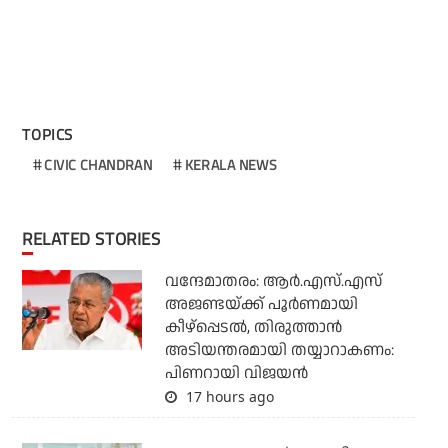
TOPICS
CIVIC CHANDRAN
KERALA NEWS
RELATED STORIES
വന്ദേമാതരം: ആര്‍.എസ്.എസ്
അജണ്ടയ്ക്ക് പൂര്‍ണമായി
കീഴ്‌പ്പെടല്‍, തിരുത്താന്‍
അടിയന്തരമായി തയ്യാറാകണം:
പിണറായി വിജയന്‍
17 hours ago