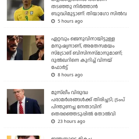
തടഞ്ഞു നിര്‍ത്താന്‍
ബുദ്ധിമുട്ടാണ്: തിയാഗോ സില്‍വ
5 hours ago
ഏറ്റവും ജെനുവിനായിട്ടുള്ള
മനുഷ്യനാണ്, അതേസമയം
സ്‌ട്രോങ് ബിസിനസ്മാനുമാണ്;
ദുല്‍ഖറിനെ കുറിച്ച് വിനയ്
ഫോര്‍ട്ട്
8 hours ago
മുസ്‌ലീം വിരുദ്ധ
പരാമര്‍ശങ്ങള്‍ക്ക് തിരിച്ചടി; ട്രംപ്
പിന്തുണച്ച നേതാവിന്
തെരഞ്ഞെടുപ്പില്‍ തോല്‍വി
23 hours ago