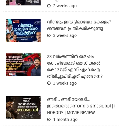
2 weeks ago
വീണ്ടും ഇരുട്ടിലായോ കേരളം?
ജനങ്ങൾ പ്രതികരിക്കുന്നു
3 weeks ago
23 വർഷത്തിന് ശേഷം
കോഴിക്കോട് മെഡിക്കൽ
കോളേജ് എസ്.എഫ്.ഐ
തിരിച്ചുപിടിച്ചത് എങ്ങനെ?
3 weeks ago
അടി... അടിയോടടി...
ഇതൊരൊന്നൊന്നര നോബഡി | I
NOBODY | MOVIE REVIEW
1 month ago