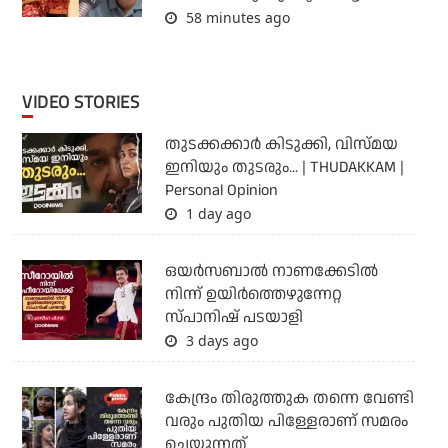
58 minutes ago
VIDEO STORIES
തുടക്കക്കാര്‍ കിടുക്കി, വിസ്മയ
ഇനിയും തുടരും... | THUDAKKAM |
Personal Opinion
1 day ago
ഒയര്‍സബാൽ നാണക്കേടിൽ
നിന്ന് ഉയിർത്തെഴുന്നേറ്റ
സ്പാനിഷ് പടയാളി
3 days ago
കേന്ദ്രം തിരുത്തുക തന്നെ വേണ്ടി
വരും പുതിയ പിള്ളേരാണ് സമരം
ചെയ്യുന്നത്