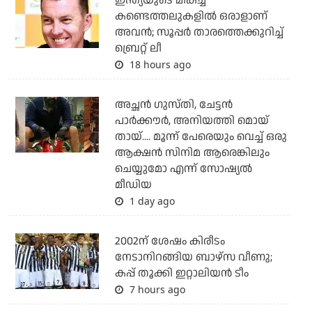
ഇന്ത്യയുടെ മികച്ച
കണ്ടെത്തലുകളില്‍ ഒരാളാണ്
അവന്‍; സൂപ്പര്‍ താരത്തെക്കുറിച്ച്
ബ്രെറ്റ് ലീ
18 hours ago
അച്ഛന്‍ ഗുസ്തി, ചേട്ടന്‍
പാര്‍ക്കൗര്‍, അനിയത്തി മൊയ്
തായ്.... മൂന്ന് പേരെയും വെച്ച് ഒരു
ആക്ഷന്‍ സിനിമ ആരെങ്കിലും
ചെയ്യുമോ എന്ന് സോഷ്യല്‍
മീഡിയ
1 day ago
2002ന് ശേഷം കിരീടം
നേടാനിറങ്ങിയ ബാഴ്സ വീണു;
കപ്പ് തൂക്കി ഇറ്റാലിയൻ ടീം
7 hours ago