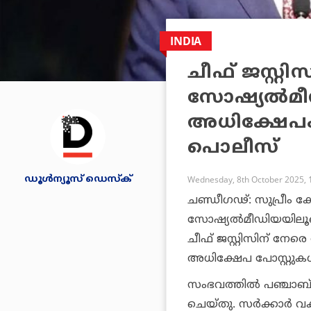
INDIA
ചീഫ് ജസ്റ്റ
സോഷ്യല്‍മ
അധിക്ഷേപം
പൊലീസ്
ഡൂള്‍ന്യൂസ് ഡെസ്‌ക്
Wednesday, 8th October 2025, 
ചണ്ഡീഗഢ്: സുപ്രീം കോ
സോഷ്യല്‍മീഡിയയിലൂട
ചീഫ് ജസ്റ്റിസിന് നേ
അധിക്ഷേപ പോസ്റ്റുകള്‍
സംഭവത്തില്‍ പഞ്ചാബ്
ചെയ്തു. സര്‍ക്കാര്‍ വ