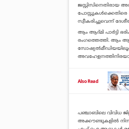
ജസ്റ്റിസിനെതിരായ 
പോസ്റ്റുകള്‍ക്കെതിര
സ്വീകരിച്ചുവെന്ന് ദേശീയ
ആം ആദ്മി പാര്‍ട്ടി ഭര
രംഗത്തെത്തി. ആം ആദ്മി
സോഷ്യല്‍മീഡിയയിലൂടെ
അവഹേളനത്തിനിരയാക്
Also Read
പഞ്ചാബിലെ വിവിധ ജില
അക്കൗണ്ടുകളില്‍ നി