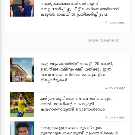
ആയുധക്ഷാമം പരിഹരിച്ചെന്ന്
തെറ്റിധാരിപ്പിച്ചു; പീറ്റ് ഹെഗ്‌സെത്തിനോട്
കടുത്ത ഭാഷയില്‍ പ്രതികരിച്ച് ട്രംപ്
4 hours ago
Advertisement
ഐ ആം ഗെയിമിന് ബജറ്റ് 120 കോടി,
ബെത്‌ലഹേമിനും ഖലീഫയ്ക്കും ഇത്ര;
വൈറലായി സിനിമാ പേജുകളിലെ
റിപ്പോര്‍ട്ടുകള്‍
4 hours ago
ചരിത്രം കുറിക്കാന്‍ വേണ്ടത് വെറും...
അല്‍ നസറിന്റെ കൊടുമുടി
കയറാനൊരുങ്ങി റൊണാള്‍ഡോ
4 hours ago
അദ്ദേഹം ഇനിയും ഒരുപാട് ദൂരം
മുന്നോട്ടുപോകാനുണ്ട്: മുഹമ്മദ് കൈഫ്