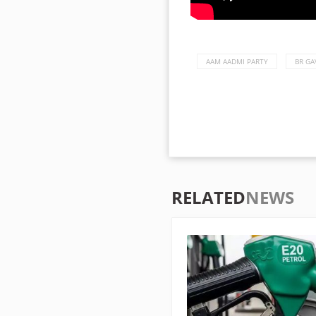
AAM AADMI PARTY
BR GA
RELATED
NEWS