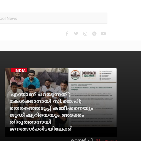
INDIA
'എന്താണ് പറയുന്നത്';
കേള്‍ക്കാനായി സി.ജെ.പി;
തെരഞ്ഞെടുപ്പ് കമ്മീഷനെയും
ജുഡീഷ്യറിയെയും അടക്കം
തിരുത്താനായി
ജനങ്ങള്‍ക്കിടയിലേക്ക്
3 hours ago
റെന്വര്‍ പി