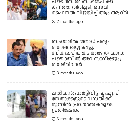
പഞ്ചാബില്‍ ബി.ജെ.പിക്ക്
കനത്ത തിരിച്ചടി, സെമി
ഫൈനല്‍ വിജയിച്ച് ആം ആദ്മി
2 months ago
ബംഗാളിൽ ജനാധിപത്യം
കൊലചെയ്യപ്പെട്ടു,
ബി.ജെ.പിയുടെ ജൈത്ര യാത്ര
പഞ്ചാബിൽ അവസാനിക്കും;
കെജ്‌രിവാൾ
3 months ago
ചതിയന്‍; പാര്‍ട്ടിവിട്ട എ.എ.പി
നേതാക്കളുടെ വസതിക്ക്
മുന്നില്‍ പ്രവര്‍ത്തകരുടെ
പ്രതിഷേധം
3 months ago