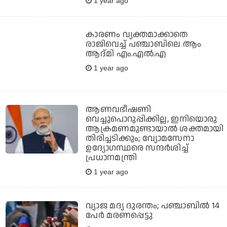
1 year ago
കാരണം വ്യക്തമാക്കാതെ
രാജിവെച്ച് പഞ്ചാബിലെ ആം
ആദ്മി എം.എല്‍.എ
1 year ago
ആണവഭീഷണി
വെച്ചുപൊറുപ്പിക്കില്ല, ഇനിയൊരു
ആക്രമണമുണ്ടായാല്‍ ശക്തമായി
തിരിച്ചടിക്കും; വ്യോമസേനാ
ഉദ്യോഗസ്ഥരെ സന്ദര്‍ശിച്ച്
പ്രധാനമന്ത്രി
1 year ago
വ്യാജ മദ്യ ദുരന്തം; പഞ്ചാബിൽ 14
പേർ മരണപ്പെട്ടു