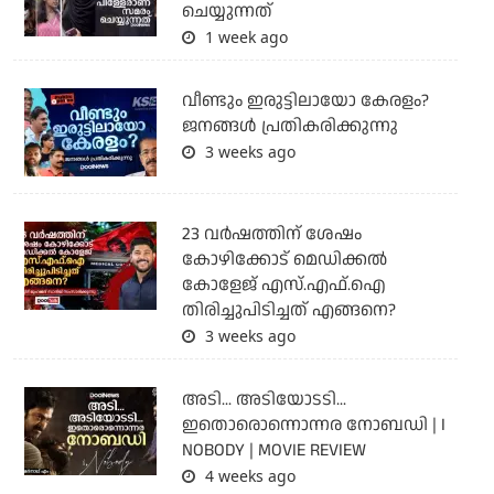
ചെയ്യുന്നത്
1 week ago
വീണ്ടും ഇരുട്ടിലായോ കേരളം?
ജനങ്ങൾ പ്രതികരിക്കുന്നു
3 weeks ago
23 വർഷത്തിന് ശേഷം
കോഴിക്കോട് മെഡിക്കൽ
കോളേജ് എസ്.എഫ്.ഐ
തിരിച്ചുപിടിച്ചത് എങ്ങനെ?
3 weeks ago
അടി... അടിയോടടി...
ഇതൊരൊന്നൊന്നര നോബഡി | I
NOBODY | MOVIE REVIEW
4 weeks ago