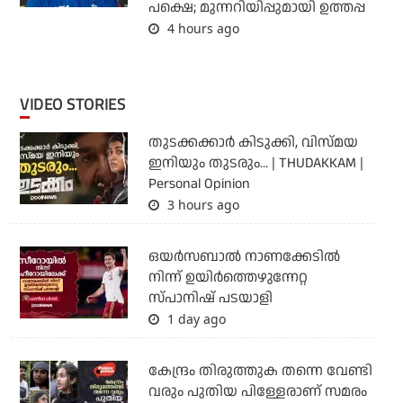
പക്ഷെ; മുന്നറിയിപ്പുമായി ഉത്തപ്പ
4 hours ago
VIDEO STORIES
തുടക്കക്കാര്‍ കിടുക്കി, വിസ്മയ
ഇനിയും തുടരും... | THUDAKKAM |
Personal Opinion
3 hours ago
ഒയര്‍സബാൽ നാണക്കേടിൽ
നിന്ന് ഉയിർത്തെഴുന്നേറ്റ
സ്പാനിഷ് പടയാളി
1 day ago
കേന്ദ്രം തിരുത്തുക തന്നെ വേണ്ടി
വരും പുതിയ പിള്ളേരാണ് സമരം