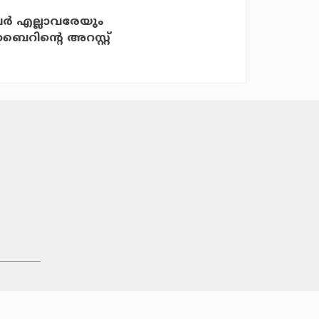
ര്‍ എല്ലാവരേയും
ൈറിന്റെ അറസ്റ്റ്