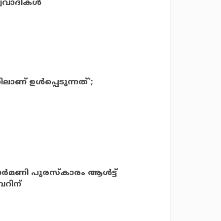
ത്വവാദികൾ
് ഉള്‍പ്പെടുന്നത്';
ാര്‍മണി പുരസ്‌കാരം ആള്‍ട്ട്
റിന്