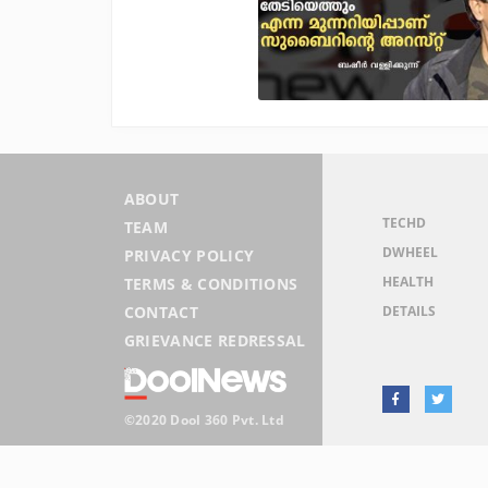
ABOUT
TECHD
TEAM
DWHEEL
PRIVACY POLICY
HEALTH
TERMS & CONDITIONS
DETAILS
CONTACT
GRIEVANCE REDRESSAL
©2020 Dool 360 Pvt. Ltd