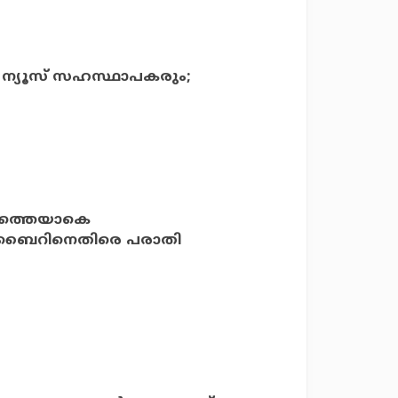
് ന്യൂസ് സഹസ്ഥാപകരും;
ൂഹത്തെയാകെ
് സുബൈറിനെതിരെ പരാതി