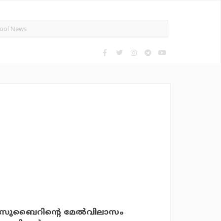
ദ് സുബൈറിന്റെ മേൽവിലാസം