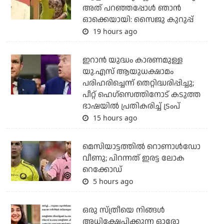
അത് പറഞ്ഞപ്പോള്‍ ഞാന്‍
ഓക്കെയായി: സൈജു കുറുപ്പ്
19 hours ago
ഇറാന്‍ യുദ്ധം കാരണമുള്ള
യു.എസ് ആയുധക്ഷാമം
പരിഹരിച്ചെന്ന് തെറ്റിദ്ധരിപ്പിച്ചു;
പീറ്റ് ഹെഗ്‌സെത്തിനോട് കടുത്ത
ഭാഷയില്‍ പ്രതികരിച്ച് ട്രംപ്
15 hours ago
മെസിയാട്ടത്തില്‍ റൊണാള്‍ഡോ
വീണു; പിറന്നത് ഇരട്ട ലോക
റെക്കോഡ്
5 hours ago
ഒരു സ്ത്രീയെ നിങ്ങള്‍
അധിക്ഷേപിക്കുന്ന ഓരോ