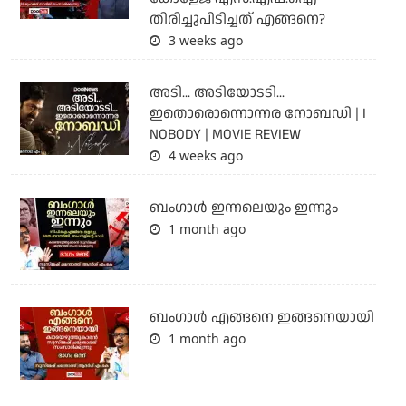
തിരിച്ചുപിടിച്ചത് എങ്ങനെ?
3 weeks ago
അടി... അടിയോടടി...
ഇതൊരൊന്നൊന്നര നോബഡി | I
NOBODY | MOVIE REVIEW
4 weeks ago
ബംഗാള്‍ ഇന്നലെയും ഇന്നും
1 month ago
ബം​ഗാൾ എങ്ങനെ ഇങ്ങനെയായി
1 month ago