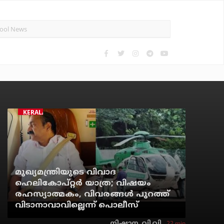
KERALA
മുഖ്യമന്ത്രിയുടെ വിവാദ
ഹെലികോപ്റ്റര്‍ യാത്ര; വിഷയം
രഹസ്യാത്മകം, വിവരങ്ങള്‍ പുറത്ത്
വിടാനാവാവില്ലെന്ന് പൊലീസ്
22 min
നിഷാന. വി.വി