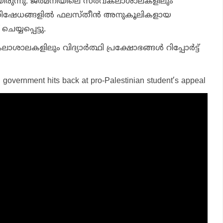
രുന്നു. ജര്‍മനിയിലെ സര്‍വകലാശാലകളിലും
തിഷേധങ്ങളില്‍ ഫലസ്തീന്‍ അനുകൂലികളായ
ചെയ്യപ്പെട്ടു.
ശാലകളിലും വിദ്യാര്‍ത്ഥി പ്രക്ഷോഭങ്ങള്‍ റിപ്പോര്‍ട്ട്
sh government hits back at pro-Palestinian student’s appeal