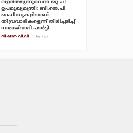
വളര്‍ത്തുന്നുവെന്ന് യു.പി
ഉപമുഖ്യമന്ത്രി: ബി.ജെ.പി
ഓഫീസുകളിലാണ്
തീവ്രവാദികളെന്ന് തിരിച്ചടിച്ച്
സമാജ്‌വാദി പാര്‍ട്ടി
1 day ago
നിഷാന. വി.വി