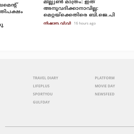
മില്ല്യണ്‍ മാത്രം: ഇത്
ലമെന്റ്
അനുവദിക്കാനാവില്ല:
്രതിപക്ഷം
മെറ്റയ്‌ക്കെതിരെ ബി.ജെ.പി
16 hours ago
നിഷാന. വി.വി
ജു
TRAVEL DIARY
PLATFORM
LIFEPLUS
MOVIE DAY
SPORTYOU
NEWSFEED
GULFDAY