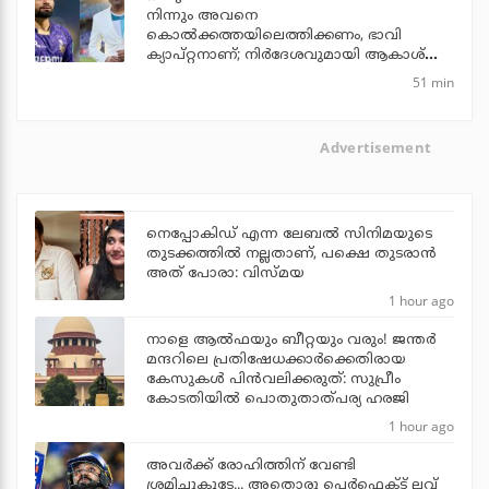
നിന്നും അവനെ
കൊൽ‌ക്കത്തയിലെത്തിക്കണം, ഭാവി
ക്യാപ്റ്റനാണ്; നിർദേശവുമായി ആകാശ്
ചോപ്ര
51 min
Advertisement
നെപ്പോകിഡ് എന്ന ലേബൽ സിനിമയുടെ
തുടക്കത്തിൽ നല്ലതാണ്, പക്ഷെ തുടരാൻ
അത് പോരാ: വിസ്മയ
1 hour ago
നാളെ ആല്‍ഫയും ബീറ്റയും വരും! ജന്തര്‍
മന്ദറിലെ പ്രതിഷേധക്കാര്‍ക്കെതിരായ
കേസുകള്‍ പിന്‍വലിക്കരുത്: സുപ്രീം
കോടതിയില്‍ പൊതുതാത്പര്യ ഹരജി
1 hour ago
അവർക്ക് രോഹിത്തിന് വേണ്ടി
ശ്രമിച്ചുകൂടേ... അതൊരു പെർഫെക്ട് ലവ്