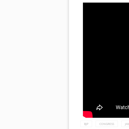
BJP
CONGRESS
JA