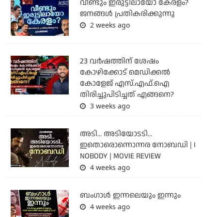
വീണ്ടും ഇരുട്ടിലായോ കേരളം?
ജനങ്ങൾ പ്രതികരിക്കുന്നു
2 weeks ago
23 വർഷത്തിന് ശേഷം
കോഴിക്കോട് മെഡിക്കൽ
കോളേജ് എസ്.എഫ്.ഐ
തിരിച്ചുപിടിച്ചത് എങ്ങനെ?
3 weeks ago
അടി... അടിയോടടി...
ഇതൊരൊന്നൊന്നര നോബഡി | I
NOBODY | MOVIE REVIEW
4 weeks ago
ബംഗാള്‍ ഇന്നലെയും ഇന്നും
4 weeks ago