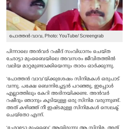
പോത്തൻ വാവ, Photo: YouTube/ Screengrab
പിന്നാലെ അൻവർ റഷീദ് സംവിധാനം ചെയ്ത
ഛോട്ടാ മുംബൈയിലെ അവസരം ജീവിതത്തിൽ
വലിയ മാറ്റമുണ്ടാക്കിയെന്നും താരം ഓർക്കുന്നു.
‘പോത്തൻ വാവ’യ്ക്കുശേഷം സിനിമകൾ ഒരുപാട്
വന്നു. പക്ഷേ ബെന്നിച്ചേട്ടൻ പറഞ്ഞു, ഇപ്പോൾ
എല്ലാത്തിലും കേറി അഭിനയിക്കണ്ട. അൻവർ
റഷീദും ഞാനും കൂടിയുള്ള ഒരു സിനിമ വരുന്നുണ്ട്.
അത് കഴിഞ്ഞ് നീ ഇഷ്ടമുള്ള സിനിമകൾ സെലക്ട്
ചെയ്തോ എന്ന്.
‘ഛോട്ടോ മുംബൈ’ ആയിരുന്നു ആ സിനിമ. അത്