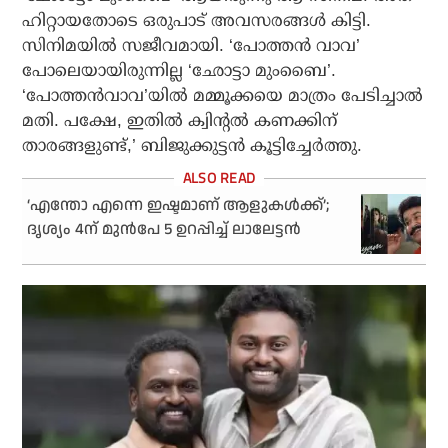
ഹിറ്റായതോടെ ഒരുപാട് അവസരങ്ങൾ കിട്ടി.
സിനിമയിൽ സജീവമായി. ‘പോത്തൻ വാവ’
പോലെയായിരുന്നില്ല ‘ഛോട്ടാ മുംബൈ’.
‘പോത്തൻവാവ’യിൽ മമ്മൂക്കയെ മാത്രം പേടിച്ചാൽ
മതി. പക്ഷേ, ഇതിൽ ക്വിന്റൽ കണക്കിന്
താരങ്ങളുണ്ട്,’ ബിജുക്കുട്ടൻ കൂട്ടിച്ചേർത്തു.
‘എന്തോ എന്നെ ഇഷ്ടമാണ് ആളുകൾക്ക്’;
ദൃശ്യം 4ന് മുൻപേ 5 ഉറപ്പിച്ച് ലാലേട്ടൻ