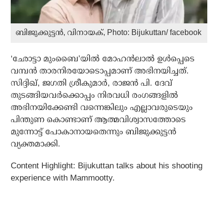
ബിജുക്കുട്ടൻ, വിനായക്, Photo: Bijukuttan/ facebook
‘ഛോട്ടാ മുംബൈ’യിൽ മോഹൻലാൽ ഉൾപ്പെടെ
വമ്പൻ താരനിരയോടൊപ്പമാണ് അഭിനയിച്ചത്.
സിദ്ദിഖ്, ജഗതി ശ്രീകുമാർ, രാജൻ പി. ദേവ്
തുടങ്ങിയവർക്കൊപ്പം നിരവധി രംഗങ്ങളിൽ
അഭിനയിക്കേണ്ടി വന്നെങ്കിലും എല്ലാവരുടെയും
പിന്തുണ കൊണ്ടാണ് ആത്മവിശ്വാസത്തോടെ
മുന്നോട്ട് പോകാനായതെന്നും ബിജുക്കുട്ടൻ
വ്യക്തമാക്കി.
Content Highlight: Bijukuttan talks about his shooting
experience with Mammootty.