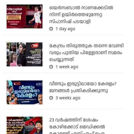
ഒയര്‍സബാൽ നാണക്കേടിൽ
നിന്ന് ഉയിർത്തെഴുന്നേറ്റ
സ്പാനിഷ് പടയാളി
1 day ago
കേന്ദ്രം തിരുത്തുക തന്നെ വേണ്ടി
വരും പുതിയ പിള്ളേരാണ് സമരം
ചെയ്യുന്നത്
1 week ago
വീണ്ടും ഇരുട്ടിലായോ കേരളം?
ജനങ്ങൾ പ്രതികരിക്കുന്നു
3 weeks ago
23 വർഷത്തിന് ശേഷം
കോഴിക്കോട് മെഡിക്കൽ
കോളേജ് എസ്.എഫ്.ഐ